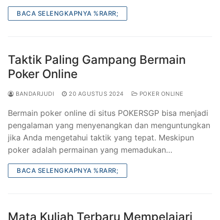
BACA SELENGKAPNYA %RARR;
Taktik Paling Gampang Bermain
Poker Online
BANDARJUDI
20 AGUSTUS 2024
POKER ONLINE
Bermain poker online di situs POKERSGP bisa menjadi
pengalaman yang menyenangkan dan menguntungkan
jika Anda mengetahui taktik yang tepat. Meskipun
poker adalah permainan yang memadukan…
BACA SELENGKAPNYA %RARR;
Mata Kuliah Terbaru Mempelajari