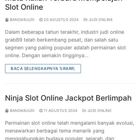
Slot Online
BANDARJUDI
20 AGUSTUS 2024
JUDI ONLINE
Dalam beberapa tahun terakhir, industri judi online
grab89 telah berkembang pesat, dan salah satu
segmen yang paling populer adalah permainan slot
online. Dengan semakin tingginya…
BACA SELENGKAPNYA %RARR;
Ninja Slot Online Jackpot Berlimpah
BANDARJUDI
11 AGUSTUS 2024
JUDI ONLINE
Permainan slot online telah mengalami banyak evolusi,
menawarkan berbagai tema menarik yang
menggabungkan budaya populer, sejarah, dan