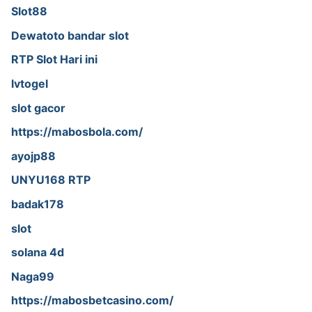
Slot88
Dewatoto bandar slot
RTP Slot Hari ini
lvtogel
slot gacor
https://mabosbola.com/
ayojp88
UNYU168 RTP
badak178
slot
solana 4d
Naga99
https://mabosbetcasino.com/