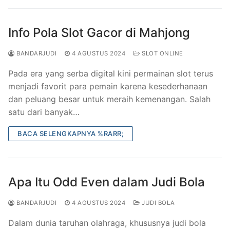
Info Pola Slot Gacor di Mahjong
BANDARJUDI
4 AGUSTUS 2024
SLOT ONLINE
Pada era yang serba digital kini permainan slot terus
menjadi favorit para pemain karena kesederhanaan
dan peluang besar untuk meraih kemenangan. Salah
satu dari banyak…
BACA SELENGKAPNYA %RARR;
Apa Itu Odd Even dalam Judi Bola
BANDARJUDI
4 AGUSTUS 2024
JUDI BOLA
Dalam dunia taruhan olahraga, khususnya judi bola