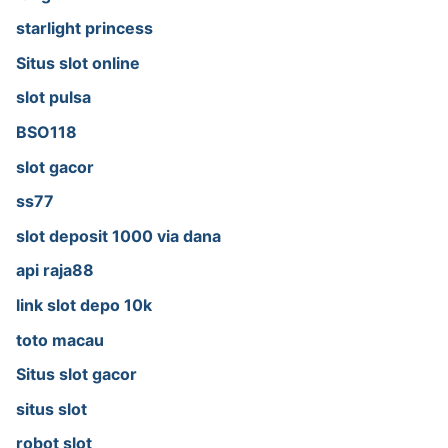
starlight princess
Situs slot online
slot pulsa
BSO118
slot gacor
ss77
slot deposit 1000 via dana
api raja88
link slot depo 10k
toto macau
Situs slot gacor
situs slot
robot slot