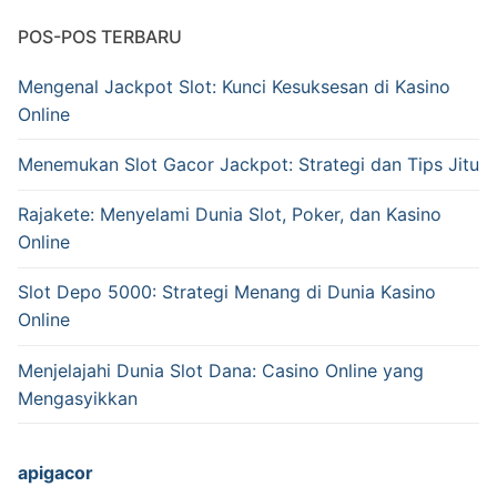
POS-POS TERBARU
Mengenal Jackpot Slot: Kunci Kesuksesan di Kasino
Online
Menemukan Slot Gacor Jackpot: Strategi dan Tips Jitu
Rajakete: Menyelami Dunia Slot, Poker, dan Kasino
Online
Slot Depo 5000: Strategi Menang di Dunia Kasino
Online
Menjelajahi Dunia Slot Dana: Casino Online yang
Mengasyikkan
apigacor