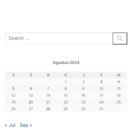
Cari:
Agustus 2024
S
S
R
K
J
S
M
1
2
3
4
5
6
7
8
9
10
11
12
13
14
15
16
17
18
19
20
21
22
23
24
25
26
27
28
29
30
31
« Jul
Sep »