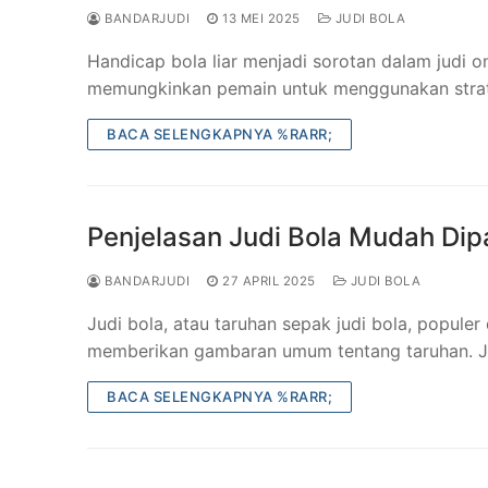
BANDARJUDI
13 MEI 2025
JUDI BOLA
Handicap bola liar menjadi sorotan dalam judi o
memungkinkan pemain untuk menggunakan strateg
BACA SELENGKAPNYA %RARR;
Penjelasan Judi Bola Mudah Di
BANDARJUDI
27 APRIL 2025
JUDI BOLA
Judi bola, atau taruhan sepak judi bola, populer
memberikan gambaran umum tentang taruhan. J
BACA SELENGKAPNYA %RARR;