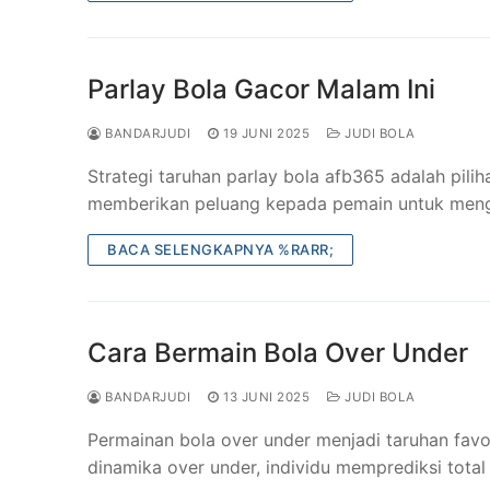
Parlay Bola Gacor Malam Ini
BANDARJUDI
19 JUNI 2025
JUDI BOLA
Strategi taruhan parlay bola afb365 adalah pili
memberikan peluang kepada pemain untuk men
BACA SELENGKAPNYA %RARR;
Cara Bermain Bola Over Under
BANDARJUDI
13 JUNI 2025
JUDI BOLA
Permainan bola over under menjadi taruhan favo
dinamika over under, individu memprediksi total