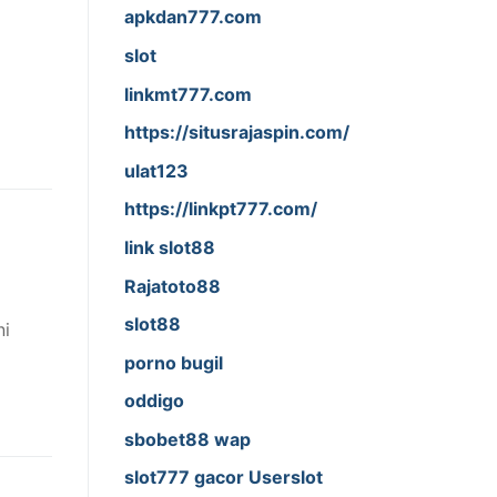
apkdan777.com
slot
linkmt777.com
https://situsrajaspin.com/
ulat123
https://linkpt777.com/
link slot88
Rajatoto88
slot88
ni
porno bugil
oddigo
sbobet88 wap
slot777 gacor Userslot