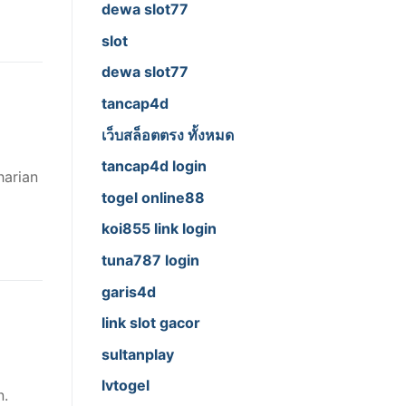
dewa slot77
slot
dewa slot77
tancap4d
เว็บสล็อตตรง ทั้งหมด
tancap4d login
harian
togel online88
koi855 link login
tuna787 login
garis4d
link slot gacor
sultanplay
lvtogel
n.