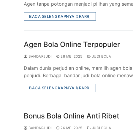
Agen tanpa potongan menjadi pilihan yang sema
BACA SELENGKAPNYA %RARR;
Agen Bola Online Terpopuler
BANDARJUDI
28 MEI 2025
JUDI BOLA
Dalam dunia perjudian online, memilih agen bol
penjudi. Berbagai bandar judi bola online men
BACA SELENGKAPNYA %RARR;
Bonus Bola Online Anti Ribet
BANDARJUDI
26 MEI 2025
JUDI BOLA