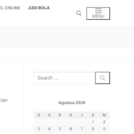
EL ONLINE
JUDI BOLA
MENU
Cari:
Cari:
tian
Agustus 2026
S
S
R
K
J
S
M
1
2
3
4
5
6
7
8
9