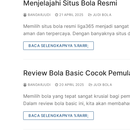
Menjelajahi Situs Bola Resmi
BANDARJUDI
21 APRIL 2025
JUDI BOLA
Memilih situs bola resmi liga365 menjadi sanga
aman dan terpercaya. Dengan banyaknya situs di
BACA SELENGKAPNYA %RARR;
Review Bola Basic Cocok Pemul
BANDARJUDI
20 APRIL 2025
JUDI BOLA
Memilih bola yang tepat sangat krusial bagi pe
Dalam review bola basic ini, kita akan membaha
BACA SELENGKAPNYA %RARR;