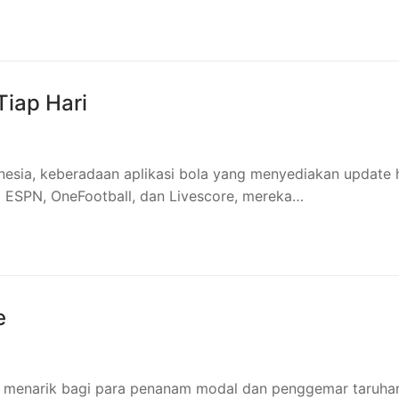
Tiap Hari
onesia, keberadaan aplikasi bola yang menyediakan update 
ti ESPN, OneFootball, dan Livescore, mereka…
e
kin menarik bagi para penanam modal dan penggemar taruha