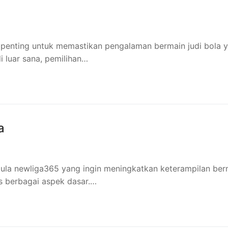
t penting untuk memastikan pengalaman bermain judi bola 
 luar sana, pemilihan…
a
mula newliga365 yang ingin meningkatkan keterampilan ber
s berbagai aspek dasar.…