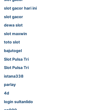
slot gacor hari ini
slot gacor
dewa slot
slot maxwin
toto slot
bajutogel
Slot Pulsa Tri
Slot Pulsa Tri
istana338
parlay
4d
login sultanlido