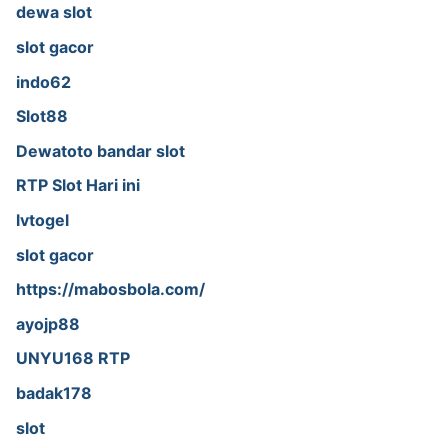
dewa slot
slot gacor
indo62
Slot88
Dewatoto bandar slot
RTP Slot Hari ini
lvtogel
slot gacor
https://mabosbola.com/
ayojp88
UNYU168 RTP
badak178
slot