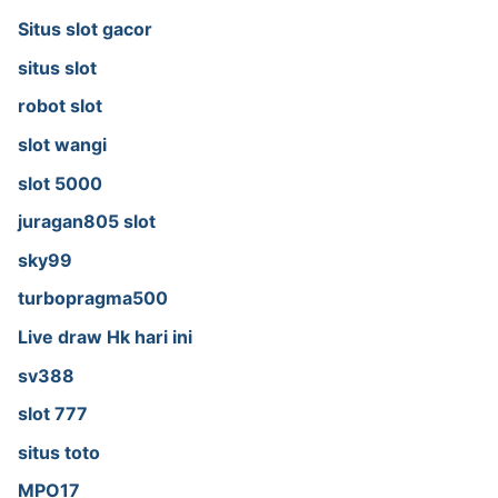
Situs slot gacor
situs slot
robot slot
slot wangi
slot 5000
juragan805 slot
sky99
turbopragma500
Live draw Hk hari ini
sv388
slot 777
situs toto
MPO17