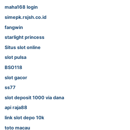
maha168 login
simepk.rsjsh.co.id
fangwin
starlight princess
Situs slot online
slot pulsa
BSO118
slot gacor
ss77
slot deposit 1000 via dana
api raja88
link slot depo 10k
toto macau