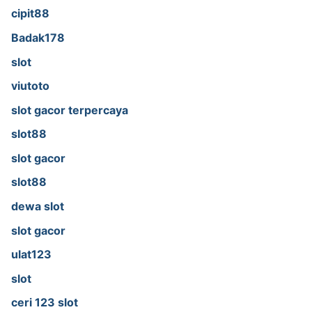
cipit88
Badak178
slot
viutoto
slot gacor terpercaya
slot88
slot gacor
slot88
dewa slot
slot gacor
ulat123
slot
ceri 123 slot