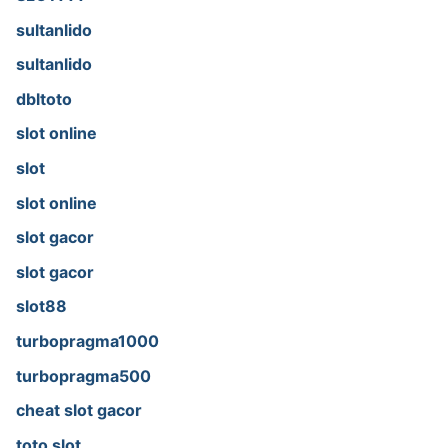
sultanlido
sultanlido
dbltoto
slot online
slot
slot online
slot gacor
slot gacor
slot88
turbopragma1000
turbopragma500
cheat slot gacor
toto slot