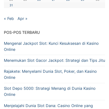
31
« Feb
Apr »
POS-POS TERBARU
Mengenal Jackpot Slot: Kunci Kesuksesan di Kasino
Online
Menemukan Slot Gacor Jackpot: Strategi dan Tips Jitu
Rajakete: Menyelami Dunia Slot, Poker, dan Kasino
Online
Slot Depo 5000: Strategi Menang di Dunia Kasino
Online
Menjelajahi Dunia Slot Dana: Casino Online yang