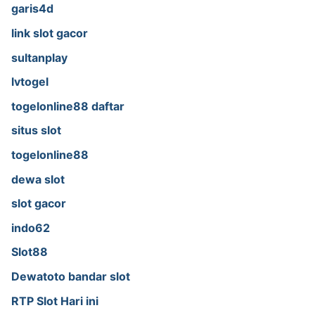
garis4d
link slot gacor
sultanplay
lvtogel
togelonline88 daftar
situs slot
togelonline88
dewa slot
slot gacor
indo62
Slot88
Dewatoto bandar slot
RTP Slot Hari ini