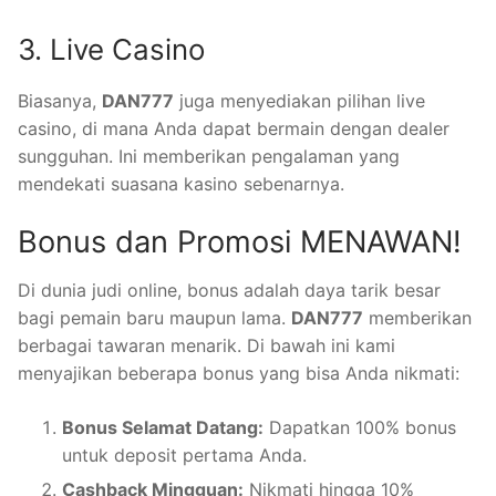
3. Live Casino
Biasanya,
DAN777
juga menyediakan pilihan live
casino, di mana Anda dapat bermain dengan dealer
sungguhan. Ini memberikan pengalaman yang
mendekati suasana kasino sebenarnya.
Bonus dan Promosi MENAWAN!
Di dunia judi online, bonus adalah daya tarik besar
bagi pemain baru maupun lama.
DAN777
memberikan
berbagai tawaran menarik. Di bawah ini kami
menyajikan beberapa bonus yang bisa Anda nikmati:
Bonus Selamat Datang:
Dapatkan 100% bonus
untuk deposit pertama Anda.
Cashback Mingguan:
Nikmati hingga 10%