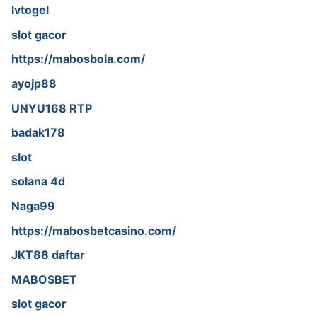
lvtogel
slot gacor
https://mabosbola.com/
ayojp88
UNYU168 RTP
badak178
slot
solana 4d
Naga99
https://mabosbetcasino.com/
JKT88 daftar
MABOSBET
slot gacor