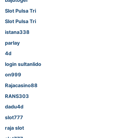
bajutogel
Slot Pulsa Tri
Slot Pulsa Tri
istana338
parlay
4d
login sultanlido
on999
Rajacasino88
RANS303
dadu4d
slot777
raja slot