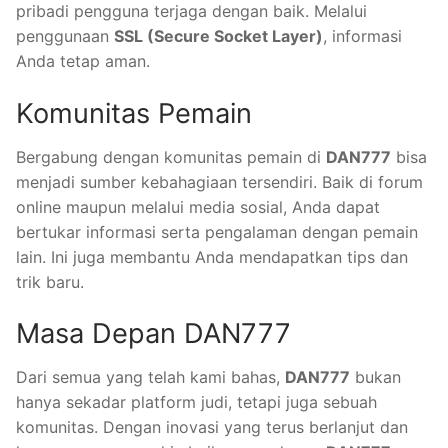
pribadi pengguna terjaga dengan baik. Melalui
penggunaan
SSL (Secure Socket Layer)
, informasi
Anda tetap aman.
Komunitas Pemain
Bergabung dengan komunitas pemain di
DAN777
bisa
menjadi sumber kebahagiaan tersendiri. Baik di forum
online maupun melalui media sosial, Anda dapat
bertukar informasi serta pengalaman dengan pemain
lain. Ini juga membantu Anda mendapatkan tips dan
trik baru.
Masa Depan DAN777
Dari semua yang telah kami bahas,
DAN777
bukan
hanya sekadar platform judi, tetapi juga sebuah
komunitas. Dengan inovasi yang terus berlanjut dan