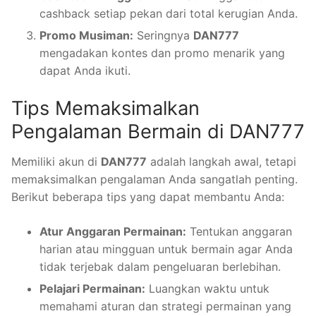
cashback setiap pekan dari total kerugian Anda.
Promo Musiman:
Seringnya
DAN777
mengadakan kontes dan promo menarik yang
dapat Anda ikuti.
Tips Memaksimalkan
Pengalaman Bermain di DAN777
Memiliki akun di
DAN777
adalah langkah awal, tetapi
memaksimalkan pengalaman Anda sangatlah penting.
Berikut beberapa tips yang dapat membantu Anda:
Atur Anggaran Permainan:
Tentukan anggaran
harian atau mingguan untuk bermain agar Anda
tidak terjebak dalam pengeluaran berlebihan.
Pelajari Permainan:
Luangkan waktu untuk
memahami aturan dan strategi permainan yang