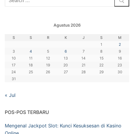
Agustus 2026
S
S
R
K
J
S
M
1
2
3
4
5
6
7
8
9
10
11
12
13
14
15
16
17
18
19
20
21
22
23
24
25
26
27
28
29
30
31
« Jul
POS-POS TERBARU
Mengenal Jackpot Slot: Kunci Kesuksesan di Kasino
Online