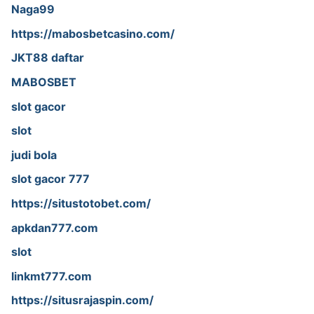
Naga99
https://mabosbetcasino.com/
JKT88 daftar
MABOSBET
slot gacor
slot
judi bola
slot gacor 777
https://situstotobet.com/
apkdan777.com
slot
linkmt777.com
https://situsrajaspin.com/