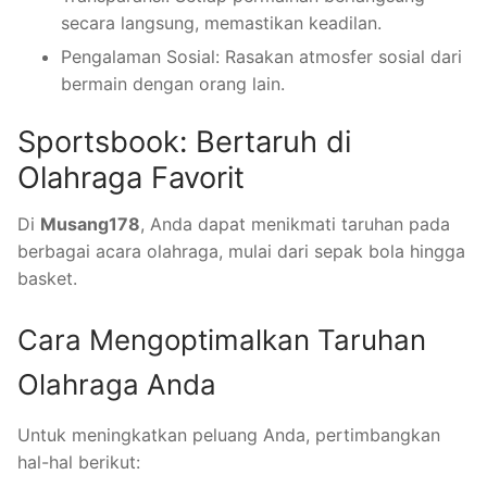
secara langsung, memastikan keadilan.
Pengalaman Sosial: Rasakan atmosfer sosial dari
bermain dengan orang lain.
Sportsbook: Bertaruh di
Olahraga Favorit
Di
Musang178
, Anda dapat menikmati taruhan pada
berbagai acara olahraga, mulai dari sepak bola hingga
basket.
Cara Mengoptimalkan Taruhan
Olahraga Anda
Untuk meningkatkan peluang Anda, pertimbangkan
hal-hal berikut: