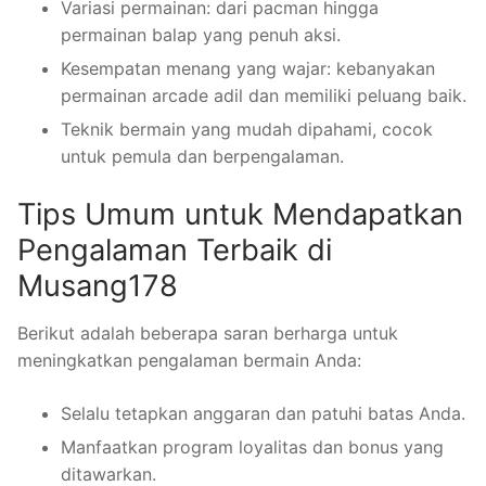
Variasi permainan: dari pacman hingga
permainan balap yang penuh aksi.
Kesempatan menang yang wajar: kebanyakan
permainan arcade adil dan memiliki peluang baik.
Teknik bermain yang mudah dipahami, cocok
untuk pemula dan berpengalaman.
Tips Umum untuk Mendapatkan
Pengalaman Terbaik di
Musang178
Berikut adalah beberapa saran berharga untuk
meningkatkan pengalaman bermain Anda:
Selalu tetapkan anggaran dan patuhi batas Anda.
Manfaatkan program loyalitas dan bonus yang
ditawarkan.