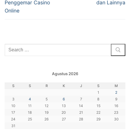
Penggemar Casino
dan Lainnya
Online
Cari:
Agustus 2026
S
S
R
K
J
S
M
1
2
3
4
5
6
7
8
9
10
11
12
13
14
15
16
17
18
19
20
21
22
23
24
25
26
27
28
29
30
31