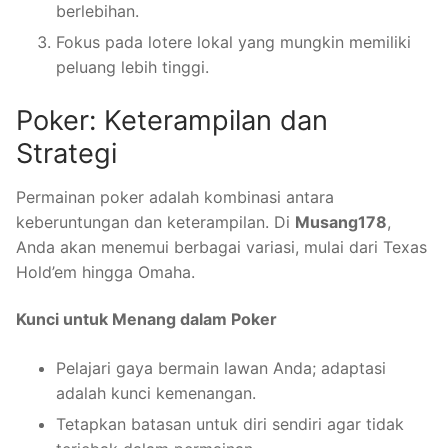
berlebihan.
Fokus pada lotere lokal yang mungkin memiliki
peluang lebih tinggi.
Poker: Keterampilan dan
Strategi
Permainan poker adalah kombinasi antara
keberuntungan dan keterampilan. Di
Musang178
,
Anda akan menemui berbagai variasi, mulai dari Texas
Hold’em hingga Omaha.
Kunci untuk Menang dalam Poker
Pelajari gaya bermain lawan Anda; adaptasi
adalah kunci kemenangan.
Tetapkan batasan untuk diri sendiri agar tidak