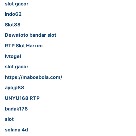
slot gacor
indo62
Slot88
Dewatoto bandar slot
RTP Slot Hari ini
lvtogel
slot gacor
https://mabosbola.com/
ayojp88
UNYU168 RTP
badak178
slot
solana 4d