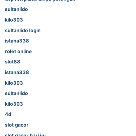
sultanlido
kilo303
sultanlido login
istana338
rolet online
slot88
istana338
kilo303
sultanlido
kilo303
4d
slot gacor
slot gacor hari ini