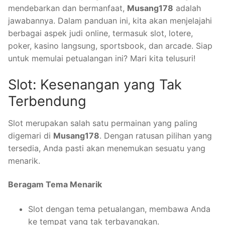
mendebarkan dan bermanfaat,
Musang178
adalah
jawabannya. Dalam panduan ini, kita akan menjelajahi
berbagai aspek judi online, termasuk slot, lotere,
poker, kasino langsung, sportsbook, dan arcade. Siap
untuk memulai petualangan ini? Mari kita telusuri!
Slot: Kesenangan yang Tak
Terbendung
Slot merupakan salah satu permainan yang paling
digemari di
Musang178
. Dengan ratusan pilihan yang
tersedia, Anda pasti akan menemukan sesuatu yang
menarik.
Beragam Tema Menarik
Slot dengan tema petualangan, membawa Anda
ke tempat yang tak terbayangkan.