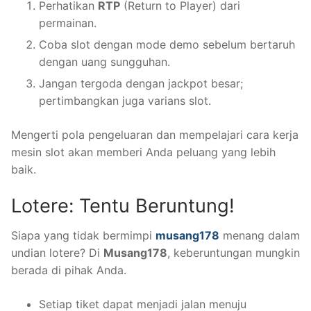
Perhatikan
RTP
(Return to Player) dari
permainan.
Coba slot dengan mode demo sebelum bertaruh
dengan uang sungguhan.
Jangan tergoda dengan jackpot besar;
pertimbangkan juga varians slot.
Mengerti pola pengeluaran dan mempelajari cara kerja
mesin slot akan memberi Anda peluang yang lebih
baik.
Lotere: Tentu Beruntung!
Siapa yang tidak bermimpi
musang178
menang dalam
undian lotere? Di
Musang178
, keberuntungan mungkin
berada di pihak Anda.
Setiap tiket dapat menjadi jalan menuju