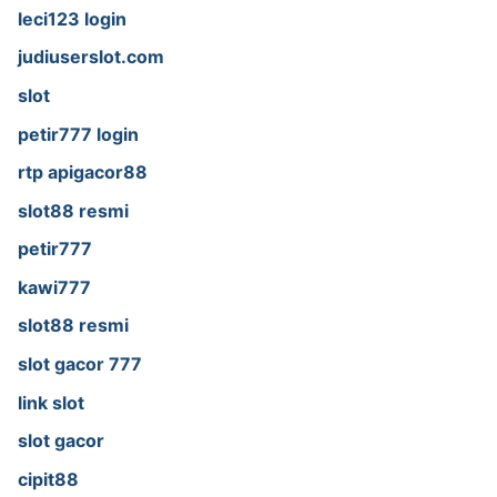
leci123 login
judiuserslot.com
slot
petir777 login
rtp apigacor88
slot88 resmi
petir777
kawi777
slot88 resmi
slot gacor 777
link slot
slot gacor
cipit88