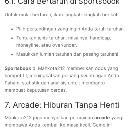
6.1. Cara Bertaruh di Sportsbook
Untuk mulai bertaruh, ikuti langkah-langkah berikut:
Pilih pertandingan yang ingin Anda taruh taruhan.
Tentukan jenis taruhan, misalnya, handicap,
moneyline, atau over/under.
Masukkan jumlah taruhan dan pasang taruhan!
Sportsbook
di Mahkota212 memberikan odds yang
kompetitif, meningkatkan peluang keuntungan Anda.
Pahami statistik dan analisis untuk membantu
membuat keputusan cerdas.
7. Arcade: Hiburan Tanpa Henti
Mahkota212 juga menyajikan permainan
arcade
yang
membawa Anda kembali ke masa kecil. Game ini