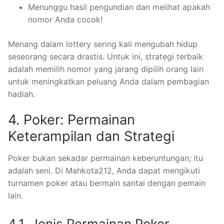
Menunggu hasil pengundian dan melihat apakah
nomor Anda cocok!
Menang dalam lottery sering kali mengubah hidup
seseorang secara drastis. Untuk ini, strategi terbaik
adalah memilih nomor yang jarang dipilih orang lain
untuk meningkatkan peluang Anda dalam pembagian
hadiah.
4. Poker: Permainan
Keterampilan dan Strategi
Poker bukan sekadar permainan keberuntungan; itu
adalah seni. Di Mahkota212, Anda dapat mengikuti
turnamen poker atau bermain santai dengan pemain
lain.
4.1. Jenis Permainan Poker