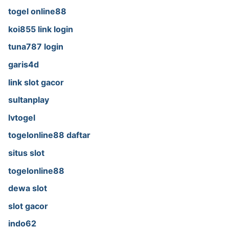
togel online88
koi855 link login
tuna787 login
garis4d
link slot gacor
sultanplay
lvtogel
togelonline88 daftar
situs slot
togelonline88
dewa slot
slot gacor
indo62