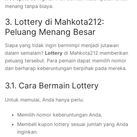
menang tanpa biaya.
3. Lottery di Mahkota212:
Peluang Menang Besar
Siapa yang tidak ingin bermimpi menjadi jutawan
dalam semalam?
Lottery
di Mahkota212 memberikan
peluang tersebut. Para pemain dapat memilih nomor
dan berharap keberuntungan berpihak pada mereka.
3.1. Cara Bermain Lottery
Untuk memulai, Anda hanya perlu:
Memilih nomor keberuntungan Anda.
Membeli kupon lottery sesuai jumlah yang Anda
inginkan.