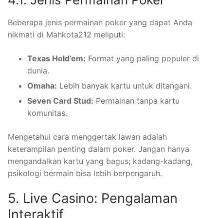
Beberapa jenis permainan poker yang dapat Anda
nikmati di Mahkota212 meliputi:
Texas Hold’em:
Format yang paling populer di
dunia.
Omaha:
Lebih banyak kartu untuk ditangani.
Seven Card Stud:
Permainan tanpa kartu
komunitas.
Mengetahui cara menggertak lawan adalah
keterampilan penting dalam poker. Jangan hanya
mengandalkan kartu yang bagus; kadang-kadang,
psikologi bermain bisa lebih berpengaruh.
5. Live Casino: Pengalaman
Interaktif