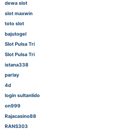
dewa slot
slot maxwin
toto slot
bajutogel
Slot Pulsa Tri
Slot Pulsa Tri
istana338
parlay
4d
login sultanlido
on999
Rajacasino88
RANS303