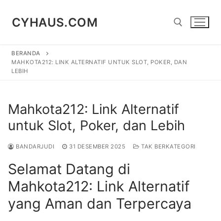
Lompat
ke
CYHAUS.COM
konten
BERANDA
Cari:
MAHKOTA212: LINK ALTERNATIF UNTUK SLOT, POKER, DAN
LEBIH
Mahkota212: Link Alternatif
untuk Slot, Poker, dan Lebih
BANDARJUDI
31 DESEMBER 2025
TAK BERKATEGORI
Selamat Datang di
Mahkota212: Link Alternatif
yang Aman dan Terpercaya