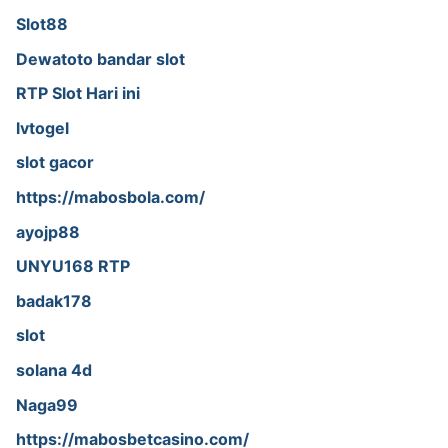
Slot88
Dewatoto bandar slot
RTP Slot Hari ini
lvtogel
slot gacor
https://mabosbola.com/
ayojp88
UNYU168 RTP
badak178
slot
solana 4d
Naga99
https://mabosbetcasino.com/