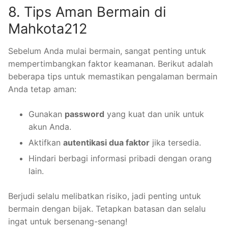
8. Tips Aman Bermain di
Mahkota212
Sebelum Anda mulai bermain, sangat penting untuk
mempertimbangkan faktor keamanan. Berikut adalah
beberapa tips untuk memastikan pengalaman bermain
Anda tetap aman:
Gunakan
password
yang kuat dan unik untuk
akun Anda.
Aktifkan
autentikasi dua faktor
jika tersedia.
Hindari berbagi informasi pribadi dengan orang
lain.
Berjudi selalu melibatkan risiko, jadi penting untuk
bermain dengan bijak. Tetapkan batasan dan selalu
ingat untuk bersenang-senang!