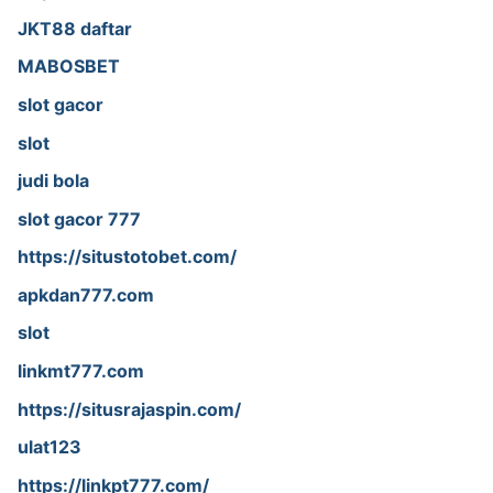
JKT88 daftar
MABOSBET
slot gacor
slot
judi bola
slot gacor 777
https://situstotobet.com/
apkdan777.com
slot
linkmt777.com
https://situsrajaspin.com/
ulat123
https://linkpt777.com/