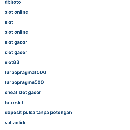
dbltoto
slot online
slot
slot online
slot gacor
slot gacor
slot88
turbopragma1000
turbopragma500
cheat slot gacor
toto slot
deposit pulsa tanpa potongan
sultanlido