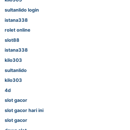
sultanlido login
istana338
rolet online
slot88
istana338
kilo303
sultanlido
kilo303
4d
slot gacor
slot gacor hari ini
slot gacor