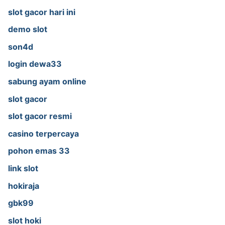
slot gacor hari ini
demo slot
son4d
login dewa33
sabung ayam online
slot gacor
slot gacor resmi
casino terpercaya
pohon emas 33
link slot
hokiraja
gbk99
slot hoki