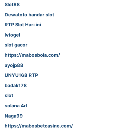
Slot88
Dewatoto bandar slot
RTP Slot Hari ini
lvtogel
slot gacor
https://mabosbola.com/
ayojp88
UNYU168 RTP
badak178
slot
solana 4d
Naga99
https://mabosbetcasino.com/