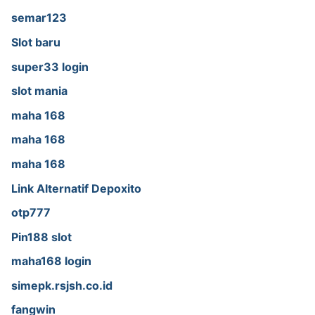
semar123
Slot baru
super33 login
slot mania
maha 168
maha 168
maha 168
Link Alternatif Depoxito
otp777
Pin188 slot
maha168 login
simepk.rsjsh.co.id
fangwin