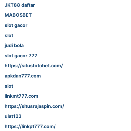
JKT88 daftar
MABOSBET
slot gacor
slot
judi bola
slot gacor 777
https://situstotobet.com/
apkdan777.com
slot
linkmt777.com
https://situsrajaspin.com/
ulat123
https://linkpt777.com/