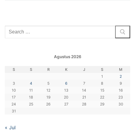
Cari:
Agustus 2026
S
S
R
K
J
S
M
1
2
3
4
5
6
7
8
9
10
11
12
13
14
15
16
17
18
19
20
21
22
23
24
25
26
27
28
29
30
31
« Jul