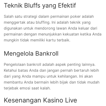
Teknik Bluffs yang Efektif
Salah satu strategi dalam permainan poker adalah
menggertak atau bluffing. Ini adalah teknik yang
digunakan untuk mendorong lawan Anda keluar dari
permainan dengan menunjukkan kekuatan ketika Anda
mungkin tidak memiliki kartu terbaik.
Mengelola Bankroll
Pengelolaan bankroll adalah aspek penting lainnya.
Ketahui batas Anda dan jangan pernah bertaruh lebih
dari yang Anda mampu untuk kehilangan. Ini akan
membantu Anda bermain lebih bijak dan tidak mudah
terjebak emosi saat kalah.
Kesenangan Kasino Live