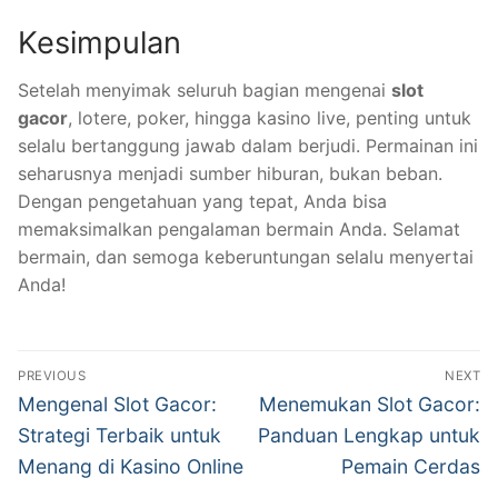
Kesimpulan
Setelah menyimak seluruh bagian mengenai
slot
gacor
, lotere, poker, hingga kasino live, penting untuk
selalu bertanggung jawab dalam berjudi. Permainan ini
seharusnya menjadi sumber hiburan, bukan beban.
Dengan pengetahuan yang tepat, Anda bisa
memaksimalkan pengalaman bermain Anda. Selamat
bermain, dan semoga keberuntungan selalu menyertai
Anda!
Navigasi
PREVIOUS
NEXT
pos
Previous
Next
Mengenal Slot Gacor:
Menemukan Slot Gacor:
post:
post:
Strategi Terbaik untuk
Panduan Lengkap untuk
Menang di Kasino Online
Pemain Cerdas