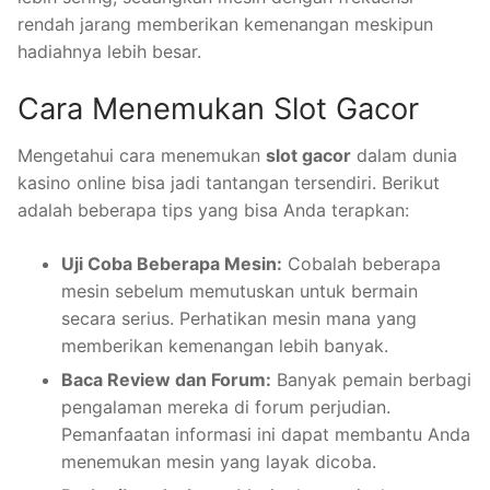
rendah jarang memberikan kemenangan meskipun
hadiahnya lebih besar.
Cara Menemukan Slot Gacor
Mengetahui cara menemukan
slot gacor
dalam dunia
kasino online bisa jadi tantangan tersendiri. Berikut
adalah beberapa tips yang bisa Anda terapkan:
Uji Coba Beberapa Mesin:
Cobalah beberapa
mesin sebelum memutuskan untuk bermain
secara serius. Perhatikan mesin mana yang
memberikan kemenangan lebih banyak.
Baca Review dan Forum:
Banyak pemain berbagi
pengalaman mereka di forum perjudian.
Pemanfaatan informasi ini dapat membantu Anda
menemukan mesin yang layak dicoba.