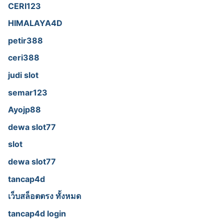
CERI123
HIMALAYA4D
petir388
ceri388
judi slot
semar123
Ayojp88
dewa slot77
slot
dewa slot77
tancap4d
เว็บสล็อตตรง ทั้งหมด
tancap4d login