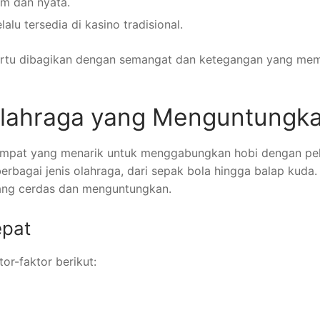
m dan nyata.
lu tersedia di kasino tradisional.
 kartu dibagikan dengan semangat dan ketegangan yang me
Olahraga yang Menguntungk
tempat yang menarik untuk menggabungkan hobi dengan pe
rbagai jenis olahraga, dari sepak bola hingga balap kuda
ang cerdas dan menguntungkan.
epat
r-faktor berikut: