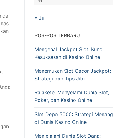
31
Anda
« Jul
ahas
gkan
POS-POS TERBARU
Mengenal Jackpot Slot: Kunci
Kesuksesan di Kasino Online
Menemukan Slot Gacor Jackpot:
ot
Strategi dan Tips Jitu
 Anda
Rajakete: Menyelami Dunia Slot,
Poker, dan Kasino Online
Slot Depo 5000: Strategi Menang
di Dunia Kasino Online
ngan.
Menjelajahi Dunia Slot Dana: