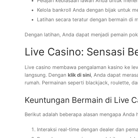
Pelajari kebiasaan lawan Anda untuk menen
Kelola bankroll Anda dengan bijak untuk m
Latihan secara teratur dengan bermain di m
Dengan latihan, Anda dapat menjadi pemain pok
Live Casino: Sensasi 
Live casino membawa pengalaman kasino ke lev
langsung. Dengan
klik di sini
, Anda dapat merasa
rumah. Permainan seperti blackjack, roulette, d
Keuntungan Bermain di Live C
Berikut adalah beberapa alasan mengapa Anda h
Interaksi real-time dengan dealer dan pemai