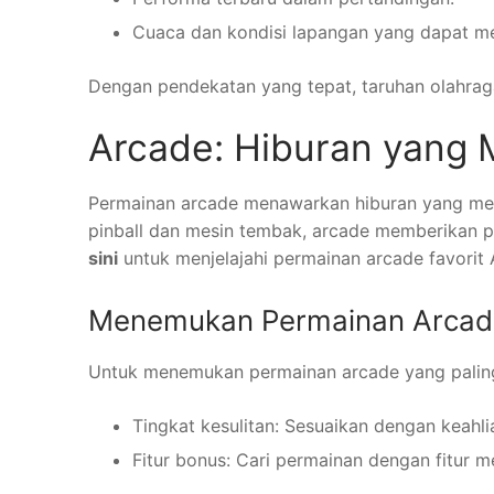
Cuaca dan kondisi lapangan yang dapat m
Dengan pendekatan yang tepat, taruhan olahra
Arcade: Hiburan yang
Permainan arcade menawarkan hiburan yang men
pinball dan mesin tembak, arcade memberikan p
sini
untuk menjelajahi permainan arcade favorit 
Menemukan Permainan Arcad
Untuk menemukan permainan arcade yang palin
Tingkat kesulitan: Sesuaikan dengan keahli
Fitur bonus: Cari permainan dengan fitur 