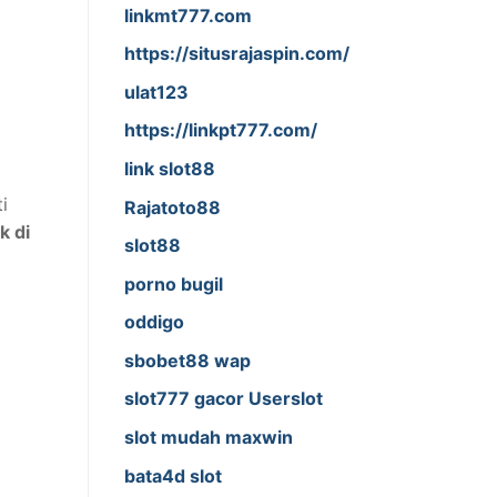
linkmt777.com
https://situsrajaspin.com/
ulat123
https://linkpt777.com/
link slot88
i
Rajatoto88
ik di
slot88
porno bugil
oddigo
sbobet88 wap
slot777 gacor Userslot
slot mudah maxwin
bata4d slot