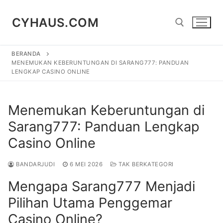
Lompat
ke
CYHAUS.COM
konten
BERANDA
Cari:
MENEMUKAN KEBERUNTUNGAN DI SARANG777: PANDUAN
LENGKAP CASINO ONLINE
Menemukan Keberuntungan di
Sarang777: Panduan Lengkap
Casino Online
BANDARJUDI
6 MEI 2026
TAK BERKATEGORI
Mengapa Sarang777 Menjadi
Pilihan Utama Penggemar
Casino Online?