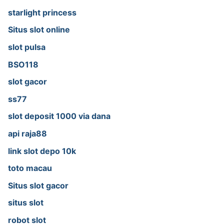
starlight princess
Situs slot online
slot pulsa
BSO118
slot gacor
ss77
slot deposit 1000 via dana
api raja88
link slot depo 10k
toto macau
Situs slot gacor
situs slot
robot slot