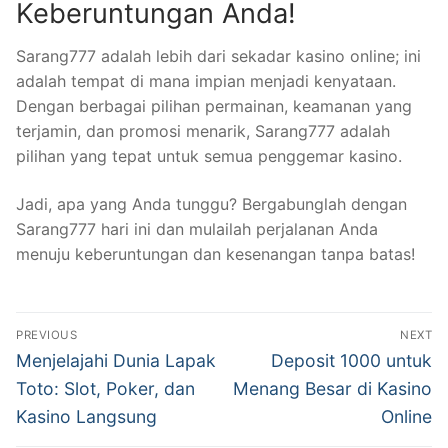
Keberuntungan Anda!
Sarang777 adalah lebih dari sekadar kasino online; ini
adalah tempat di mana impian menjadi kenyataan.
Dengan berbagai pilihan permainan, keamanan yang
terjamin, dan promosi menarik, Sarang777 adalah
pilihan yang tepat untuk semua penggemar kasino.
Jadi, apa yang Anda tunggu? Bergabunglah dengan
Sarang777 hari ini dan mulailah perjalanan Anda
menuju keberuntungan dan kesenangan tanpa batas!
Navigasi
PREVIOUS
NEXT
pos
Previous
Next
Menjelajahi Dunia Lapak
Deposit 1000 untuk
post:
post:
Toto: Slot, Poker, dan
Menang Besar di Kasino
Kasino Langsung
Online