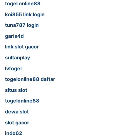
togel online88
koi855 link login
tuna787 login
garis4d
link slot gacor
sultanplay
lvtogel
togelonline88 daftar
situs slot
togelonline88
dewa slot
slot gacor
indo62