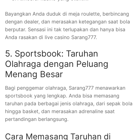
Bayangkan Anda duduk di meja roulette, berbincang
dengan dealer, dan merasakan ketegangan saat bola
berputar. Sensasi ini tak terlupakan dan hanya bisa
Anda rasakan di live casino Sarang777.
5. Sportsbook: Taruhan
Olahraga dengan Peluang
Menang Besar
Bagi penggemar olahraga, Sarang777 menawarkan
sportsbook yang lengkap. Anda bisa memasang
taruhan pada berbagai jenis olahraga, dari sepak bola
hingga basket, dan merasakan adrenaline saat
pertandingan berlangsung.
Cara Memasang Taruhan di