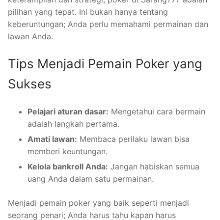
pilihan yang tepat. Ini bukan hanya tentang
keberuntungan; Anda perlu memahami permainan dan
lawan Anda.
Tips Menjadi Pemain Poker yang
Sukses
Pelajari aturan dasar:
Mengetahui cara bermain
adalah langkah pertama.
Amati lawan:
Membaca perilaku lawan bisa
memberi keuntungan.
Kelola bankroll Anda:
Jangan habiskan semua
uang Anda dalam satu permainan.
Menjadi pemain poker yang baik seperti menjadi
seorang penari; Anda harus tahu kapan harus