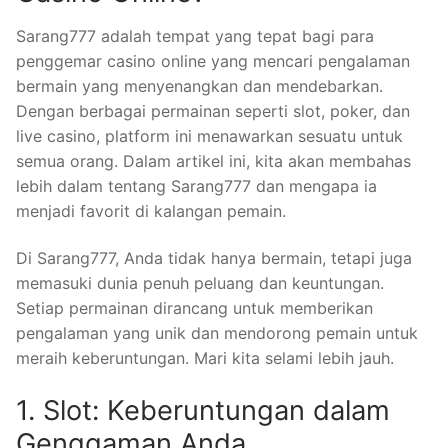
Sarang777 adalah tempat yang tepat bagi para
penggemar casino online yang mencari pengalaman
bermain yang menyenangkan dan mendebarkan.
Dengan berbagai permainan seperti slot, poker, dan
live casino, platform ini menawarkan sesuatu untuk
semua orang. Dalam artikel ini, kita akan membahas
lebih dalam tentang Sarang777 dan mengapa ia
menjadi favorit di kalangan pemain.
Di Sarang777, Anda tidak hanya bermain, tetapi juga
memasuki dunia penuh peluang dan keuntungan.
Setiap permainan dirancang untuk memberikan
pengalaman yang unik dan mendorong pemain untuk
meraih keberuntungan. Mari kita selami lebih jauh.
1. Slot: Keberuntungan dalam
Genggaman Anda