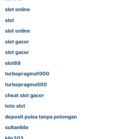
slot online
slot
slot online
slot gacor
slot gacor
slot88
turbopragma1000
turbopragma500
cheat slot gacor
toto slot
deposit pulsa tanpa potongan
sultanlido
kilo303