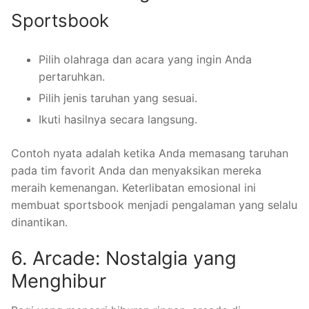
Sportsbook
Pilih olahraga dan acara yang ingin Anda
pertaruhkan.
Pilih jenis taruhan yang sesuai.
Ikuti hasilnya secara langsung.
Contoh nyata adalah ketika Anda memasang taruhan
pada tim favorit Anda dan menyaksikan mereka
meraih kemenangan. Keterlibatan emosional ini
membuat sportsbook menjadi pengalaman yang selalu
dinantikan.
6. Arcade: Nostalgia yang
Menghibur