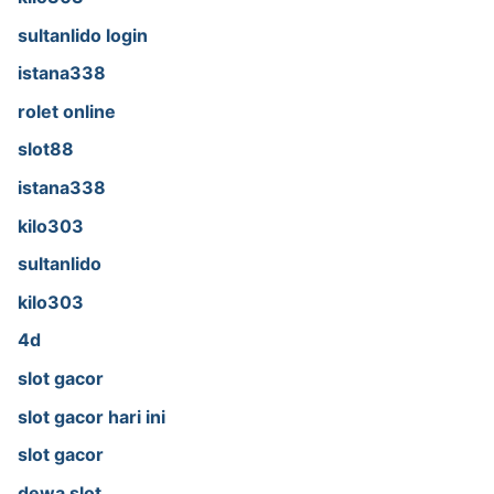
sultanlido login
istana338
rolet online
slot88
istana338
kilo303
sultanlido
kilo303
4d
slot gacor
slot gacor hari ini
slot gacor
dewa slot