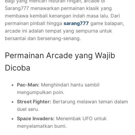
Bagi yang mencari hiburan ringan, arcade di
Sarang777 menawarkan permainan klasik yang
membawa kembali kenangan indah masa lalu. Dari
permainan pinball hingga
sarang777
game balapan,
arcade ini adalah tempat yang sempurna untuk
bersantai dan bersenang-senang.
Permainan Arcade yang Wajib
Dicoba
Pac-Man:
Menghindari hantu sambil
mengumpulkan poin.
Street Fighter:
Bertarung melawan teman dalam
duel seru.
Space Invaders:
Menembak UFO untuk
menyelamatkan bumi.