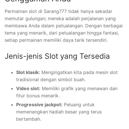
Permainan slot di Sarang777 tidak hanya sekadar
memutar gulungan; mereka adalah perjalanan yang
membawa Anda dalam petualangan. Dengan berbagai
tema yang menarik, dari petualangan hingga fantasi,
setiap permainan memiliki daya tarik tersendiri.
Jenis-jenis Slot yang Tersedia
Slot klasik:
Mengingatkan kita pada mesin slot
tradisional dengan simbol buah.
Video slot:
Memiliki grafik yang menawan dan
fitur bonus menarik.
Progressive jackpot:
Peluang untuk
memenangkan hadiah besar yang terus
bertambah.