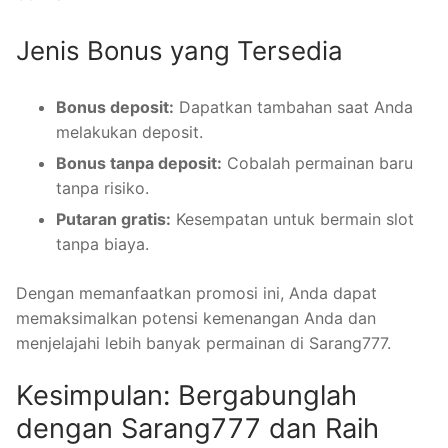
Jenis Bonus yang Tersedia
Bonus deposit:
Dapatkan tambahan saat Anda
melakukan deposit.
Bonus tanpa deposit:
Cobalah permainan baru
tanpa risiko.
Putaran gratis:
Kesempatan untuk bermain slot
tanpa biaya.
Dengan memanfaatkan promosi ini, Anda dapat
memaksimalkan potensi kemenangan Anda dan
menjelajahi lebih banyak permainan di Sarang777.
Kesimpulan: Bergabunglah
dengan Sarang777 dan Raih