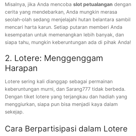
Misalnya, jika Anda mencoba
slot petualangan
dengan
cerita yang mendebarkan, Anda mungkin merasa
seolah-olah sedang menjelajahi hutan belantara sambil
mencari harta karun. Setiap putaran memberi Anda
kesempatan untuk memenangkan lebih banyak, dan
siapa tahu, mungkin keberuntungan ada di pihak Anda!
2. Lotere: Menggenggam
Harapan
Lotere sering kali dianggap sebagai permainan
keberuntungan murni, dan Sarang777 tidak berbeda.
Dengan tiket lotere yang terjangkau dan hadiah yang
menggiurkan, siapa pun bisa menjadi kaya dalam
sekejap.
Cara Berpartisipasi dalam Lotere