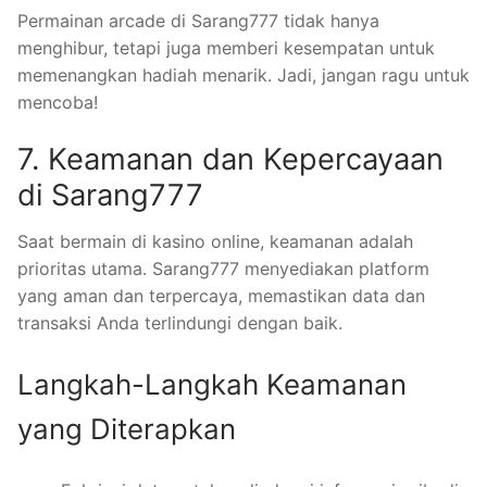
Permainan arcade di Sarang777 tidak hanya
menghibur, tetapi juga memberi kesempatan untuk
memenangkan hadiah menarik. Jadi, jangan ragu untuk
mencoba!
7. Keamanan dan Kepercayaan
di Sarang777
Saat bermain di kasino online, keamanan adalah
prioritas utama. Sarang777 menyediakan platform
yang aman dan terpercaya, memastikan data dan
transaksi Anda terlindungi dengan baik.
Langkah-Langkah Keamanan
yang Diterapkan