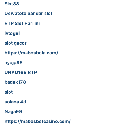
Slot88
Dewatoto bandar slot
RTP Slot Hari ini
lvtogel
slot gacor
https://mabosbola.com/
ayojp88
UNYU168 RTP
badak178
slot
solana 4d
Naga99
https://mabosbetcasino.com/