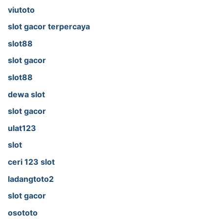
viutoto
slot gacor terpercaya
slot88
slot gacor
slot88
dewa slot
slot gacor
ulat123
slot
ceri 123 slot
ladangtoto2
slot gacor
osototo