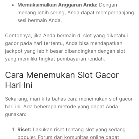
Memaksimalkan Anggaran Anda:
Dengan
menang lebih sering, Anda dapat memperpanjang
sesi bermain Anda.
Contohnya, jika Anda bermain di slot yang diketahui
gacor pada hari tertentu, Anda bisa mendapatkan
jackpot yang lebih besar dibandingkan dengan slot
yang memiliki tingkat pembayaran rendah.
Cara Menemukan Slot Gacor
Hari Ini
Sekarang, mari kita bahas cara menemukan slot gacor
hari ini. Ada beberapa metode yang dapat Anda
gunakan:
Riset:
Lakukan riset tentang slot yang sedang
populer. Forum dan komunitas online dapat