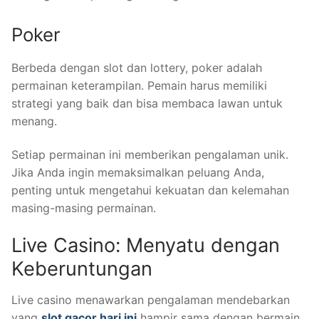
Poker
Berbeda dengan slot dan lottery, poker adalah
permainan keterampilan. Pemain harus memiliki
strategi yang baik dan bisa membaca lawan untuk
menang.
Setiap permainan ini memberikan pengalaman unik.
Jika Anda ingin memaksimalkan peluang Anda,
penting untuk mengetahui kekuatan dan kelemahan
masing-masing permainan.
Live Casino: Menyatu dengan
Keberuntungan
Live casino menawarkan pengalaman mendebarkan
yang
slot gacor hari ini
hampir sama dengan bermain