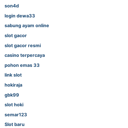
son4d
login dewa33
sabung ayam online
slot gacor
slot gacor resmi
casino terpercaya
pohon emas 33
link slot
hokiraja
gbk99
slot hoki
semar123
Slot baru