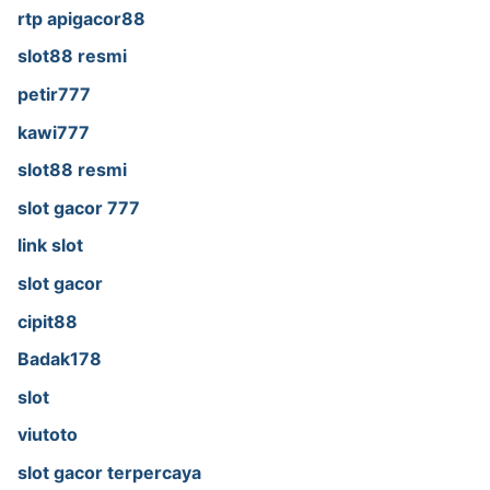
rtp apigacor88
slot88 resmi
petir777
kawi777
slot88 resmi
slot gacor 777
link slot
slot gacor
cipit88
Badak178
slot
viutoto
slot gacor terpercaya