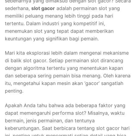
sebenarnya yang dimaksud dengan slot gacor? Secara
sederhana,
slot gacor
adalah permainan slot yang
memiliki peluang menang lebih tinggi pada hari
tertentu. Dalam industri yang kompetitif ini,
menemukan slot yang tepat dapat memberikan
keuntungan yang signifikan bagi pemain.
Mari kita eksplorasi lebih dalam mengenai mekanisme
di balik slot gacor. Setiap permainan slot dirancang
dengan algoritma tertentu yang menentukan kapan
dan seberapa sering pemain bisa menang. Oleh karena
itu, mengetahui kapan mesin akan ‘gacor’ sangatlah
penting.
Apakah Anda tahu bahwa ada beberapa faktor yang
dapat memengaruhi performa slot? Misalnya, waktu
bermain, jenis permainan, dan tentunya
keberuntungan. Saat berbicara tentang slot gacor hari
ini, penting untuk mencermati setiap detail yang bisa