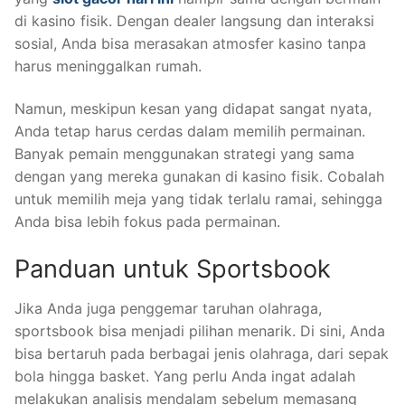
di kasino fisik. Dengan dealer langsung dan interaksi
sosial, Anda bisa merasakan atmosfer kasino tanpa
harus meninggalkan rumah.
Namun, meskipun kesan yang didapat sangat nyata,
Anda tetap harus cerdas dalam memilih permainan.
Banyak pemain menggunakan strategi yang sama
dengan yang mereka gunakan di kasino fisik. Cobalah
untuk memilih meja yang tidak terlalu ramai, sehingga
Anda bisa lebih fokus pada permainan.
Panduan untuk Sportsbook
Jika Anda juga penggemar taruhan olahraga,
sportsbook bisa menjadi pilihan menarik. Di sini, Anda
bisa bertaruh pada berbagai jenis olahraga, dari sepak
bola hingga basket. Yang perlu Anda ingat adalah
melakukan analisis mendalam sebelum memasang