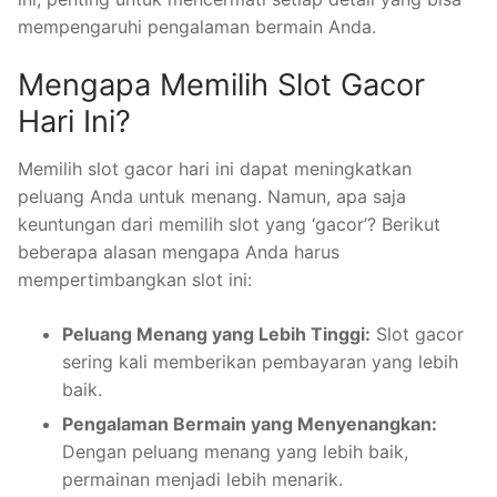
mempengaruhi pengalaman bermain Anda.
Mengapa Memilih Slot Gacor
Hari Ini?
Memilih slot gacor hari ini dapat meningkatkan
peluang Anda untuk menang. Namun, apa saja
keuntungan dari memilih slot yang ‘gacor’? Berikut
beberapa alasan mengapa Anda harus
mempertimbangkan slot ini:
Peluang Menang yang Lebih Tinggi:
Slot gacor
sering kali memberikan pembayaran yang lebih
baik.
Pengalaman Bermain yang Menyenangkan:
Dengan peluang menang yang lebih baik,
permainan menjadi lebih menarik.