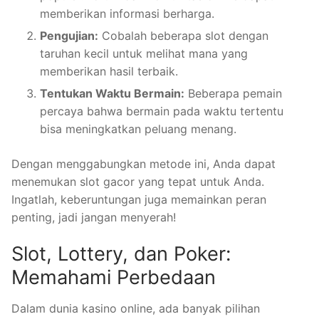
memberikan informasi berharga.
Pengujian:
Cobalah beberapa slot dengan
taruhan kecil untuk melihat mana yang
memberikan hasil terbaik.
Tentukan Waktu Bermain:
Beberapa pemain
percaya bahwa bermain pada waktu tertentu
bisa meningkatkan peluang menang.
Dengan menggabungkan metode ini, Anda dapat
menemukan slot gacor yang tepat untuk Anda.
Ingatlah, keberuntungan juga memainkan peran
penting, jadi jangan menyerah!
Slot, Lottery, dan Poker:
Memahami Perbedaan
Dalam dunia kasino online, ada banyak pilihan