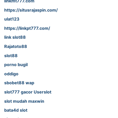
linkmt777.com
https://situsrajaspin.com/
ulat123
https://linkpt777.com/
link slot88
Rajatoto88
slot88
porno bugil
oddigo
sbobet88 wap
slot777 gacor Userslot
slot mudah maxwin
bata4d slot