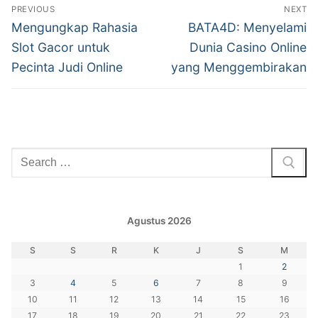
Navigasi
PREVIOUS
NEXT
pos
Previous
Next
Mengungkap Rahasia
BATA4D: Menyelami
post:
post:
Slot Gacor untuk
Dunia Casino Online
Pecinta Judi Online
yang Menggembirakan
Cari:
Agustus 2026
S
S
R
K
J
S
M
1
2
3
4
5
6
7
8
9
10
11
12
13
14
15
16
17
18
19
20
21
22
23