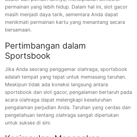
permainan yang lebih hidup. Dalam hal ini, slot gacor
masih menjadi daya tarik, sementara Anda dapat
menikmati permainan kartu yang menantang secara
bersamaan.
Pertimbangan dalam
Sportsbook
Jika Anda seorang penggemar olahraga, sportsbook
adalah tempat yang tepat untuk memasang taruhan.
Meskipun tidak ada koneksi langsung antara
sportsbook dan slot gacor, pengalaman bertaruh pada
acara olahraga dapat melengkapi keseluruhan
pengalaman perjudian Anda. Taruhan yang cerdas dan
pengetahuan tentang olahraga sangat diperlukan
untuk sukses di sini.