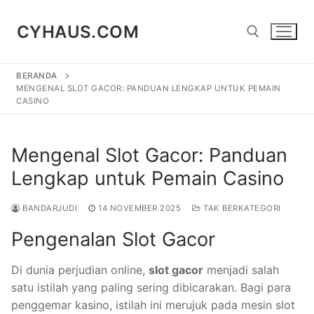
Lompat
ke
CYHAUS.COM
konten
BERANDA
Cari:
MENGENAL SLOT GACOR: PANDUAN LENGKAP UNTUK PEMAIN
CASINO
Mengenal Slot Gacor: Panduan
Lengkap untuk Pemain Casino
BANDARJUDI
14 NOVEMBER 2025
TAK BERKATEGORI
Pengenalan Slot Gacor
Di dunia perjudian online,
slot gacor
menjadi salah
satu istilah yang paling sering dibicarakan. Bagi para
penggemar kasino, istilah ini merujuk pada mesin slot