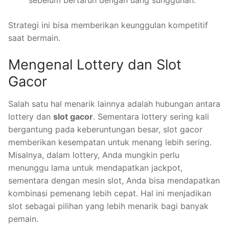
sebelum bertaruh dengan uang sungguhan.
Strategi ini bisa memberikan keunggulan kompetitif
saat bermain.
Mengenal Lottery dan Slot
Gacor
Salah satu hal menarik lainnya adalah hubungan antara
lottery dan
slot gacor
. Sementara lottery sering kali
bergantung pada keberuntungan besar, slot gacor
memberikan kesempatan untuk menang lebih sering.
Misalnya, dalam lottery, Anda mungkin perlu
menunggu lama untuk mendapatkan jackpot,
sementara dengan mesin slot, Anda bisa mendapatkan
kombinasi pemenang lebih cepat. Hal ini menjadikan
slot sebagai pilihan yang lebih menarik bagi banyak
pemain.