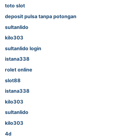
toto slot
deposit pulsa tanpa potongan
sultanlido
kilo303
sultanlido login
istana338
rolet online
slot88
istana338
kilo303
sultanlido
kilo303
4d