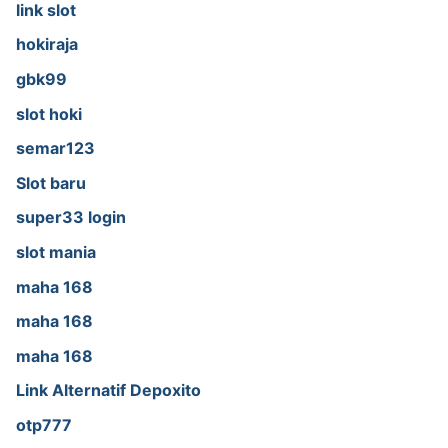
link slot
hokiraja
gbk99
slot hoki
semar123
Slot baru
super33 login
slot mania
maha 168
maha 168
maha 168
Link Alternatif Depoxito
otp777