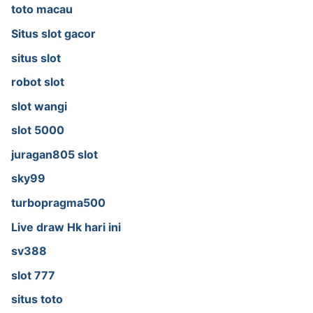
toto macau
Situs slot gacor
situs slot
robot slot
slot wangi
slot 5000
juragan805 slot
sky99
turbopragma500
Live draw Hk hari ini
sv388
slot 777
situs toto