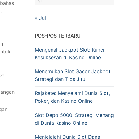
31
mbahas
!
« Jul
POS-POS TERBARU
an
Mengenal Jackpot Slot: Kunci
untuk
Kesuksesan di Kasino Online
Menemukan Slot Gacor Jackpot:
se
Strategi dan Tips Jitu
nangan
Rajakete: Menyelami Dunia Slot,
Poker, dan Kasino Online
gan
Slot Depo 5000: Strategi Menang
di Dunia Kasino Online
Menjelajahi Dunia Slot Dana: