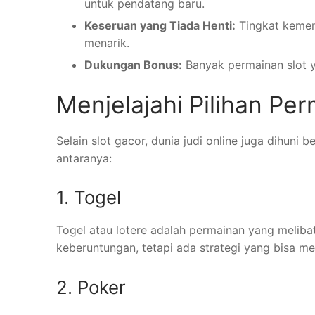
untuk pendatang baru.
Keseruan yang Tiada Henti:
Tingkat kemen
menarik.
Dukungan Bonus:
Banyak permainan slot y
Menjelajahi Pilihan Pe
Selain slot gacor, dunia judi online juga dihuni 
antaranya:
1. Togel
Togel atau lotere adalah permainan yang melib
keberuntungan, tetapi ada strategi yang bisa 
2. Poker