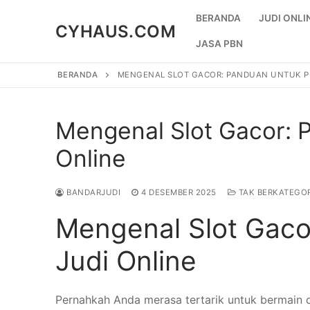
Lompat
BERANDA
JUDI ONLI
ke
CYHAUS.COM
konten
JASA PBN
BERANDA
MENGENAL SLOT GACOR: PANDUAN UNTUK PE
Mengenal Slot Gacor: 
Online
BANDARJUDI
4 DESEMBER 2025
TAK BERKATEGOR
Mengenal Slot Gaco
Judi Online
Pernahkah Anda merasa tertarik untuk bermain di