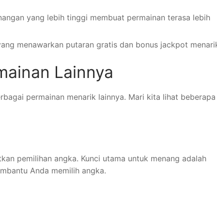
angan yang lebih tinggi membuat permainan terasa lebih
ang menawarkan putaran gratis dan bonus jackpot menari
rmainan Lainnya
berbagai permainan menarik lainnya. Mari kita lihat beberapa
atkan pemilihan angka. Kunci utama untuk menang adalah
membantu Anda memilih angka.