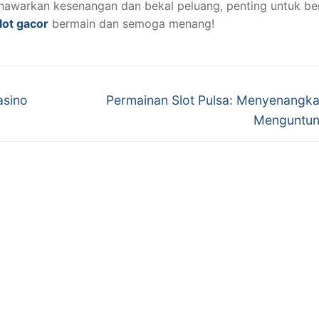
menawarkan kesenangan dan bekal peluang, penting untuk b
lot gacor
bermain dan semoga menang!
Next
asino
Permainan Slot Pulsa: Menyenangk
post:
Menguntun