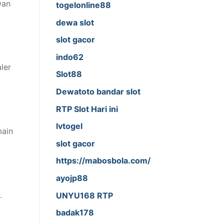
wan
togelonline88
dewa slot
slot gacor
indo62
ler
Slot88
Dewatoto bandar slot
RTP Slot Hari ini
lvtogel
main
slot gacor
https://mabosbola.com/
ayojp88
.
UNYU168 RTP
badak178