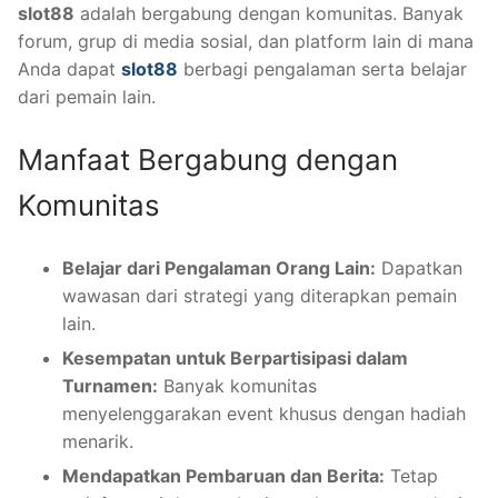
slot88
adalah bergabung dengan komunitas. Banyak
forum, grup di media sosial, dan platform lain di mana
Anda dapat
slot88
berbagi pengalaman serta belajar
dari pemain lain.
Manfaat Bergabung dengan
Komunitas
Belajar dari Pengalaman Orang Lain:
Dapatkan
wawasan dari strategi yang diterapkan pemain
lain.
Kesempatan untuk Berpartisipasi dalam
Turnamen:
Banyak komunitas
menyelenggarakan event khusus dengan hadiah
menarik.
Mendapatkan Pembaruan dan Berita:
Tetap