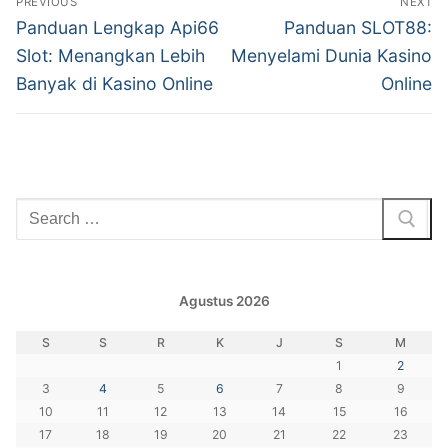
PREVIOUS
NEXT
pos
Previous
Next
Panduan Lengkap Api66
Panduan SLOT88:
post:
post:
Slot: Menangkan Lebih
Menyelami Dunia Kasino
Banyak di Kasino Online
Online
Cari:
Agustus 2026
S
S
R
K
J
S
M
1
2
3
4
5
6
7
8
9
10
11
12
13
14
15
16
17
18
19
20
21
22
23