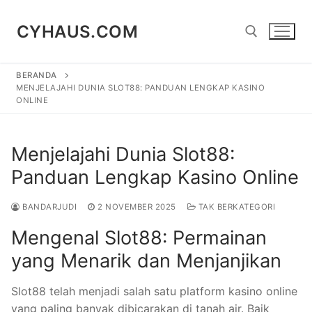
Lompat
ke
CYHAUS.COM
konten
BERANDA
Cari:
MENJELAJAHI DUNIA SLOT88: PANDUAN LENGKAP KASINO
ONLINE
Menjelajahi Dunia Slot88:
Panduan Lengkap Kasino Online
BANDARJUDI
2 NOVEMBER 2025
TAK BERKATEGORI
Mengenal Slot88: Permainan
yang Menarik dan Menjanjikan
Slot88 telah menjadi salah satu platform kasino online
yang paling banyak dibicarakan di tanah air. Baik