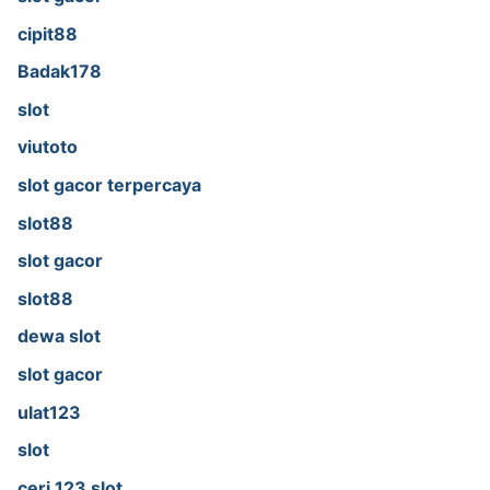
cipit88
Badak178
slot
viutoto
slot gacor terpercaya
slot88
slot gacor
slot88
dewa slot
slot gacor
ulat123
slot
ceri 123 slot