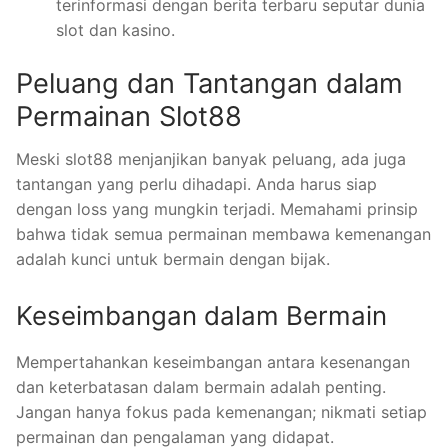
terinformasi dengan berita terbaru seputar dunia
slot dan kasino.
Peluang dan Tantangan dalam
Permainan Slot88
Meski slot88 menjanjikan banyak peluang, ada juga
tantangan yang perlu dihadapi. Anda harus siap
dengan loss yang mungkin terjadi. Memahami prinsip
bahwa tidak semua permainan membawa kemenangan
adalah kunci untuk bermain dengan bijak.
Keseimbangan dalam Bermain
Mempertahankan keseimbangan antara kesenangan
dan keterbatasan dalam bermain adalah penting.
Jangan hanya fokus pada kemenangan; nikmati setiap
permainan dan pengalaman yang didapat.