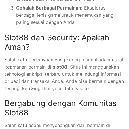
Cobalah Berbagai Permainan:
Eksplorasi
berbagai jenis game untuk menemukan yang
paling sesuai dengan Anda.
Slot88 dan Security: Apakah
Aman?
Salah satu pertanyaan yang sering muncul adalah soal
keamanan bermain di
slot88
. Situs ini menggunakan
teknologi enkripsi terbaru untuk melindungi informasi
pribadi dan transaksi Anda. Anda bisa bermain dengan
tenang, knowing that your data is safe.
Bergabung dengan Komunitas
Slot88
Salah satu aspek menyenangkan dari bermain di