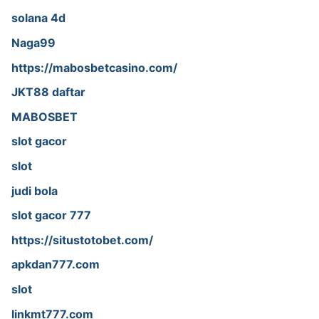
solana 4d
Naga99
https://mabosbetcasino.com/
JKT88 daftar
MABOSBET
slot gacor
slot
judi bola
slot gacor 777
https://situstotobet.com/
apkdan777.com
slot
linkmt777.com