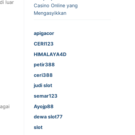
i luar
Casino Online yang
Mengasyikkan
apigacor
CERI123
HIMALAYA4D
petir388
ceri388
judi slot
semar123
bagai
Ayojp88
dewa slot77
slot