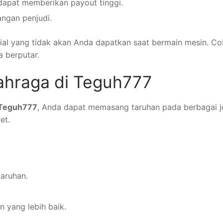
apat memberikan payout tinggi.
angan penjudi.
sosial yang tidak akan Anda dapatkan saat bermain mesin. C
a berputar.
ahraga di Teguh777
Teguh777
, Anda dapat memasang taruhan pada berbagai j
et.
aruhan.
 yang lebih baik.