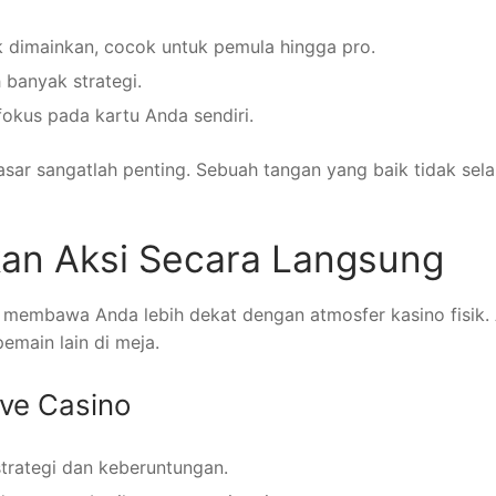
 dimainkan, cocok untuk pemula hingga pro.
banyak strategi.
okus pada kartu Anda sendiri.
sar sangatlah penting. Sebuah tangan yang baik tidak sela
kan Aksi Secara Langsung
membawa Anda lebih dekat dengan atmosfer kasino fisik.
emain lain di meja.
ive Casino
rategi dan keberuntungan.