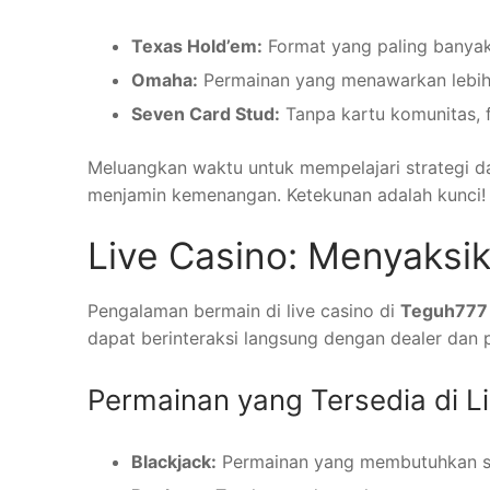
Texas Hold’em:
Format yang paling banyak
Omaha:
Permainan yang menawarkan lebih 
Seven Card Stud:
Tanpa kartu komunitas, f
Meluangkan waktu untuk mempelajari strategi da
menjamin kemenangan. Ketekunan adalah kunci!
Live Casino: Menyaksi
Pengalaman bermain di live casino di
Teguh777
dapat berinteraksi langsung dengan dealer dan p
Permainan yang Tersedia di L
Blackjack:
Permainan yang membutuhkan st