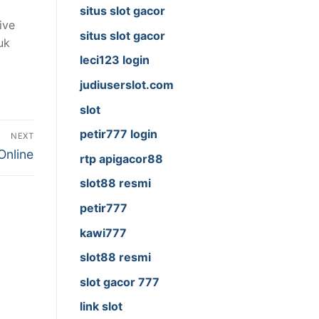
situs slot gacor
ive
situs slot gacor
uk
leci123 login
judiuserslot.com
slot
petir777 login
NEXT
Online
rtp apigacor88
slot88 resmi
petir777
kawi777
slot88 resmi
slot gacor 777
link slot