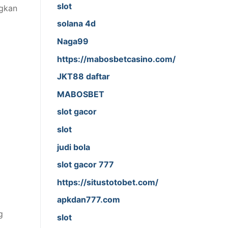
slot
ngkan
solana 4d
Naga99
https://mabosbetcasino.com/
JKT88 daftar
MABOSBET
slot gacor
slot
judi bola
slot gacor 777
https://situstotobet.com/
apkdan777.com
g
slot