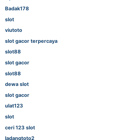
Badak178
slot
viutoto
slot gacor terpercaya
slot88
slot gacor
slot88
dewa slot
slot gacor
ulat123
slot
ceri 123 slot
ladangtoto2