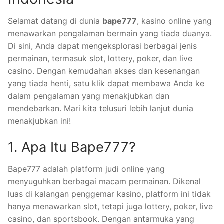
Selamat datang di dunia
bape777
, kasino online yang
menawarkan pengalaman bermain yang tiada duanya.
Di sini, Anda dapat mengeksplorasi berbagai jenis
permainan, termasuk slot, lottery, poker, dan live
casino. Dengan kemudahan akses dan kesenangan
yang tiada henti, satu klik dapat membawa Anda ke
dalam pengalaman yang menakjubkan dan
mendebarkan. Mari kita telusuri lebih lanjut dunia
menakjubkan ini!
1. Apa Itu Bape777?
Bape777 adalah platform judi online yang
menyuguhkan berbagai macam permainan. Dikenal
luas di kalangan penggemar kasino, platform ini tidak
hanya menawarkan slot, tetapi juga lottery, poker, live
casino, dan sportsbook. Dengan antarmuka yang