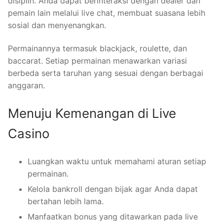
disiplin. Anda dapat berinteraksi dengan dealer dan
pemain lain melalui live chat, membuat suasana lebih
sosial dan menyenangkan.
Permainannya termasuk blackjack, roulette, dan
baccarat. Setiap permainan menawarkan variasi
berbeda serta taruhan yang sesuai dengan berbagai
anggaran.
Menuju Kemenangan di Live
Casino
Luangkan waktu untuk memahami aturan setiap
permainan.
Kelola bankroll dengan bijak agar Anda dapat
bertahan lebih lama.
Manfaatkan bonus yang ditawarkan pada live