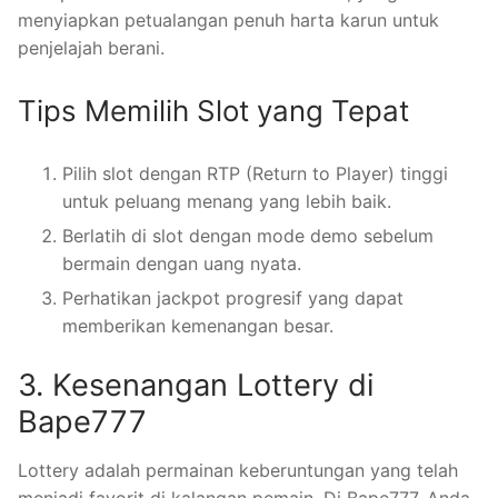
menyiapkan petualangan penuh harta karun untuk
penjelajah berani.
Tips Memilih Slot yang Tepat
Pilih slot dengan RTP (Return to Player) tinggi
untuk peluang menang yang lebih baik.
Berlatih di slot dengan mode demo sebelum
bermain dengan uang nyata.
Perhatikan jackpot progresif yang dapat
memberikan kemenangan besar.
3. Kesenangan Lottery di
Bape777
Lottery adalah permainan keberuntungan yang telah
menjadi favorit di kalangan pemain. Di Bape777, Anda