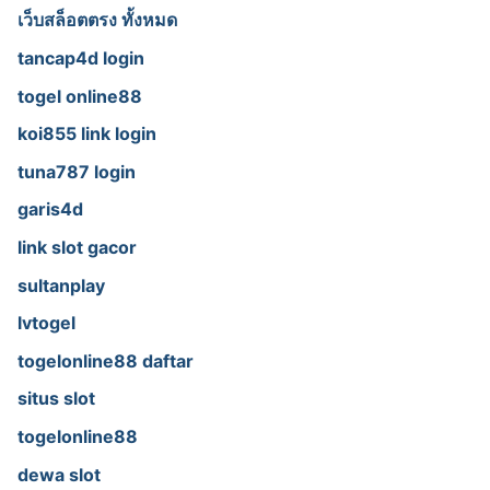
เว็บสล็อตตรง ทั้งหมด
tancap4d login
togel online88
koi855 link login
tuna787 login
garis4d
link slot gacor
sultanplay
lvtogel
togelonline88 daftar
situs slot
togelonline88
dewa slot