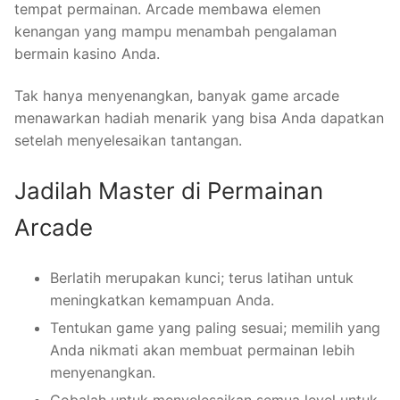
tempat permainan. Arcade membawa elemen
kenangan yang mampu menambah pengalaman
bermain kasino Anda.
Tak hanya menyenangkan, banyak game arcade
menawarkan hadiah menarik yang bisa Anda dapatkan
setelah menyelesaikan tantangan.
Jadilah Master di Permainan
Arcade
Berlatih merupakan kunci; terus latihan untuk
meningkatkan kemampuan Anda.
Tentukan game yang paling sesuai; memilih yang
Anda nikmati akan membuat permainan lebih
menyenangkan.
Cobalah untuk menyelesaikan semua level untuk