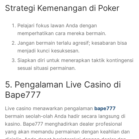
Strategi Kemenangan di Poker
Pelajari fokus lawan Anda dengan
memperhatikan cara mereka bermain.
Jangan bermain terlalu agresif; kesabaran bisa
menjadi kunci kesuksesan.
Siapkan diri untuk menerapkan taktik kontingensi
sesuai situasi permainan.
5. Pengalaman Live Casino di
Bape777
Live casino menawarkan pengalaman
bape777
bermain seolah-olah Anda hadir secara langsung di
kasino. Bape777 menghadirkan dealer profesional
yang akan memandu permainan dengan keahlian dan