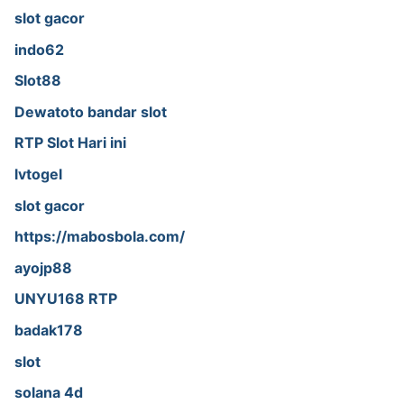
slot gacor
indo62
Slot88
Dewatoto bandar slot
RTP Slot Hari ini
lvtogel
slot gacor
https://mabosbola.com/
ayojp88
UNYU168 RTP
badak178
slot
solana 4d