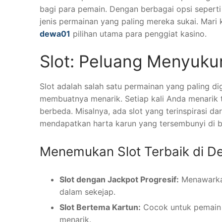
bagi para pemain. Dengan berbagai opsi seperti
jenis permainan yang paling mereka sukai. Mari 
dewa01
pilihan utama para penggiat kasino.
Slot: Peluang Menyukur
Slot adalah salah satu permainan yang paling di
membuatnya menarik. Setiap kali Anda menarik 
berbeda. Misalnya, ada slot yang terinspirasi 
mendapatkan harta karun yang tersembunyi di b
Menemukan Slot Terbaik di D
Slot dengan Jackpot Progresif:
Menawarkan
dalam sekejap.
Slot Bertema Kartun:
Cocok untuk pemain 
menarik.