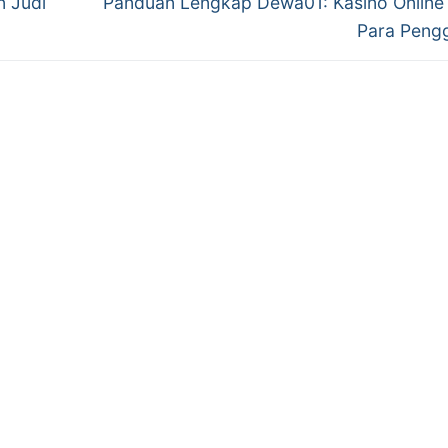
Next
n Judi
Panduan Lengkap Dewa01: Kasino Online
post:
Para Peng