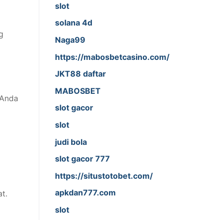
slot
solana 4d
g
Naga99
https://mabosbetcasino.com/
JKT88 daftar
MABOSBET
 Anda
slot gacor
a
slot
judi bola
slot gacor 777
https://situstotobet.com/
apkdan777.com
t.
slot