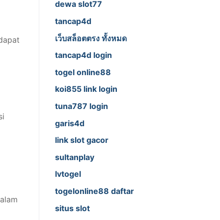
dewa slot77
tancap4d
เว็บสล็อตตรง ทั้งหมด
dapat
tancap4d login
togel online88
koi855 link login
tuna787 login
si
garis4d
link slot gacor
sultanplay
lvtogel
togelonline88 daftar
dalam
situs slot