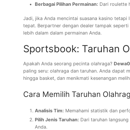
Berbagai Pilihan Permainan:
Dari roulette 
Jadi, jika Anda mencintai suasana kasino tetapi
tepat. Berpartner dengan dealer tampak sepert
lebih dalam dalam permainan Anda.
Sportsbook: Taruhan 
Apakah Anda seorang pecinta olahraga?
Dewa0
paling seru: olahraga dan taruhan. Anda dapat 
hingga basket, dan menikmati kesenangan melih
Cara Memilih Taruhan Olahra
Analisis Tim:
Memahami statistik dan per
Pilih Jenis Taruhan:
Dari taruhan langsung 
Anda.