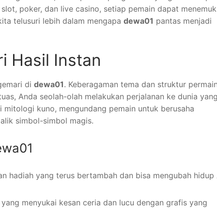
 slot, poker, dan live casino, setiap pemain dapat menemu
kita telusuri lebih dalam mengapa
dewa01
pantas menjadi
i Hasil Instan
gemari di
dewa01
. Keberagaman tema dan struktur permai
tuas, Anda seolah-olah melakukan perjalanan ke dunia yan
dari mitologi kuno, mengundang pemain untuk berusaha
alik simbol-simbol magis.
ewa01
 hadiah yang terus bertambah dan bisa mengubah hidup
yang menyukai kesan ceria dan lucu dengan grafis yang