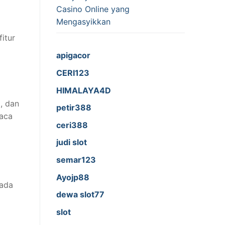
Casino Online yang
Mengasyikkan
itur
apigacor
CERI123
HIMALAYA4D
, dan
petir388
baca
ceri388
judi slot
semar123
Ayojp88
iada
dewa slot77
slot