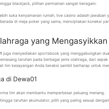
hingga blackjack, pilihan permainan sangat beragam.
 lebih suka kenyamanan rumah, live casino adalah jawaban 
i berada di meja poker yang sama, menciptakan koneksi ya
Olahraga yang Mengasyikkan
1
juga menyediakan sportsbook yang menggabungkan dua
memasang taruhan pada berbagai jenis olahraga, dari sepak
at tim kesayangan Anda beraksi sambil berharap untuk me
ga di Dewa01
forma tim akan membantu memperbesar peluang menang.
hingga taruhan akumulator, pilih yang paling sesuai denga