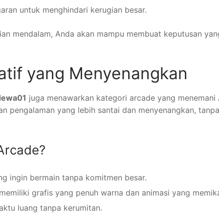
ran untuk menghindari kerugian besar.
litian mendalam, Anda akan mampu membuat keputusan yan
natif yang Menyenangkan
dewa01
juga menawarkan kategori arcade yang menemani
n pengalaman yang lebih santai dan menyenangkan, tanp
Arcade?
ng ingin bermain tanpa komitmen besar.
emiliki grafis yang penuh warna dan animasi yang memika
ktu luang tanpa kerumitan.