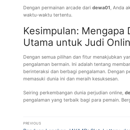
Dengan permainan arcade dari
dewa01
, Anda a
waktu-waktu tertentu.
Kesimpulan: Mengapa 
Utama untuk Judi Onli
Dengan semua pilihan dan fitur menakjubkan ya
pengalaman bermain. Ini adalah tentang memba
berinteraksi dan berbagi pengalaman. Dengan pe
memasuki dunia ini dan meraih kesuksesan.
Seiring perkembangan dunia perjudian online,
d
pengalaman yang terbaik bagi para pemain. Ber
Navigasi
PREVIOUS