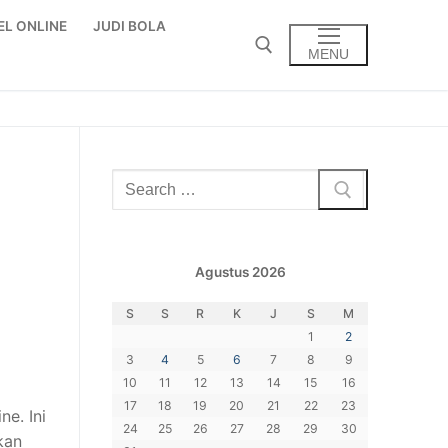
EL ONLINE
JUDI BOLA
MENU
Cari:
Cari:
Agustus 2026
S
S
R
K
J
S
M
1
2
3
4
5
6
7
8
9
10
11
12
13
14
15
16
17
18
19
20
21
22
23
ne. Ini
24
25
26
27
28
29
30
kan