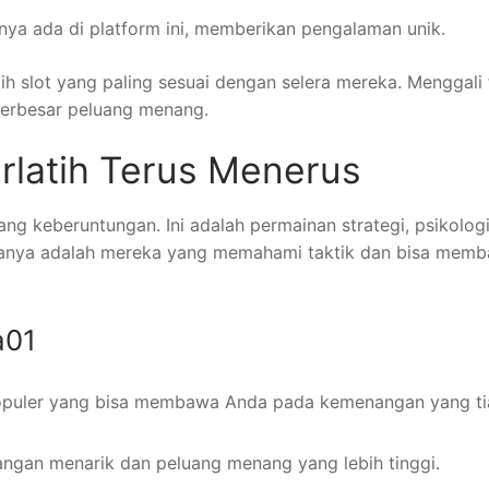
ya ada di platform ini, memberikan pengalaman unik.
ih slot yang paling sesuai dengan selera mereka. Menggali f
erbesar peluang menang.
rlatih Terus Menerus
ang keberuntungan. Ini adalah permainan strategi, psikologi
asanya adalah mereka yang memahami taktik dan bisa mem
a01
populer yang bisa membawa Anda pada kemenangan yang t
angan menarik dan peluang menang yang lebih tinggi.