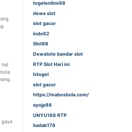
togelonline88
dewa slot
yang
slot gacor
ng
indo62
Slot88
Dewatoto bandar slot
RTP Slot Hari ini
 hal
 bola
lvtogel
nang.
slot gacor
https://mabosbola.com/
ayojp88
UNYU168 RTP
n gaya
badak178