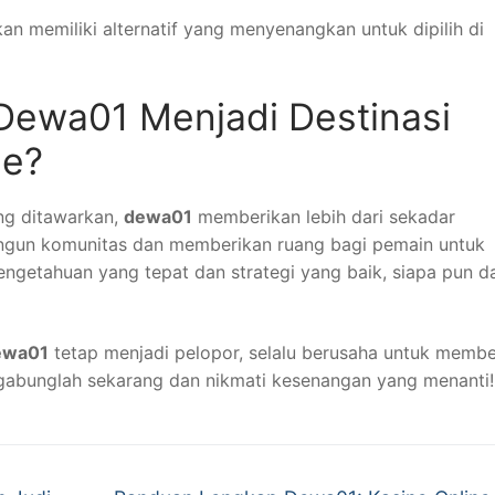
kan memiliki alternatif yang menyenangkan untuk dipilih di
Dewa01 Menjadi Destinasi
ne?
ng ditawarkan,
dewa01
memberikan lebih dari sekadar
ngun komunitas dan memberikan ruang bagi pemain untuk
ngetahuan yang tepat dan strategi yang baik, siapa pun d
ewa01
tetap menjadi pelopor, selalu berusaha untuk membe
gabunglah sekarang dan nikmati kesenangan yang menanti!