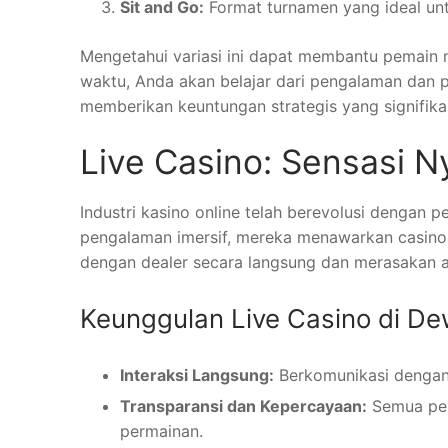
Sit and Go:
Format turnamen yang ideal un
Mengetahui variasi ini dapat membantu pemain 
waktu, Anda akan belajar dari pengalaman dan 
memberikan keuntungan strategis yang signifika
Live Casino: Sensasi N
Industri kasino online telah berevolusi dengan 
pengalaman imersif, mereka menawarkan casino li
dengan dealer secara langsung dan merasakan a
Keunggulan Live Casino di D
Interaksi Langsung:
Berkomunikasi dengan 
Transparansi dan Kepercayaan:
Semua per
permainan.