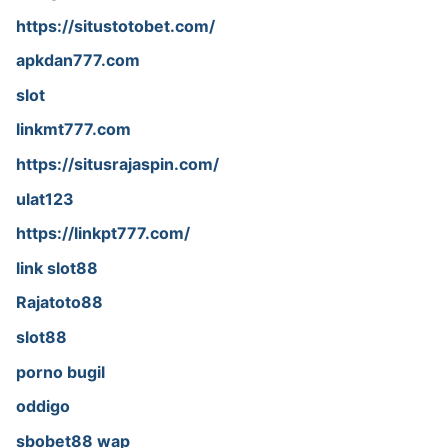
https://situstotobet.com/
apkdan777.com
slot
linkmt777.com
https://situsrajaspin.com/
ulat123
https://linkpt777.com/
link slot88
Rajatoto88
slot88
porno bugil
oddigo
sbobet88 wap