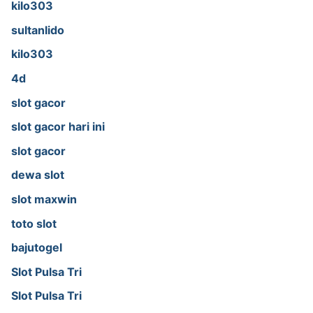
kilo303
sultanlido
kilo303
4d
slot gacor
slot gacor hari ini
slot gacor
dewa slot
slot maxwin
toto slot
bajutogel
Slot Pulsa Tri
Slot Pulsa Tri