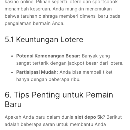
kasino online. Pilihan seperti lotere dan sportsbook
menambah keseruan. Anda mungkin menemukan
bahwa taruhan olahraga memberi dimensi baru pada
pengalaman bermain Anda.
5.1 Keuntungan Lotere
Potensi Kemenangan Besar:
Banyak yang
sangat tertarik dengan jackpot besar dari lotere.
Partisipasi Mudah:
Anda bisa membeli tiket
hanya dengan beberapa ribu.
6. Tips Penting untuk Pemain
Baru
Apakah Anda baru dalam dunia
slot depo 5k
? Berikut
adalah beberapa saran untuk membantu Anda