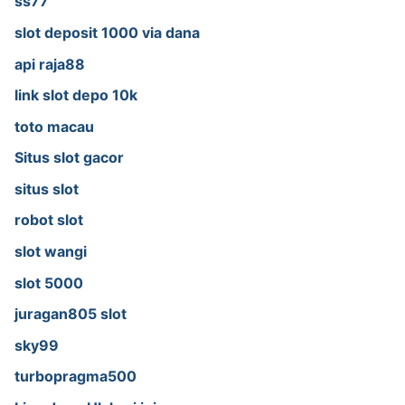
ss77
slot deposit 1000 via dana
api raja88
link slot depo 10k
toto macau
Situs slot gacor
situs slot
robot slot
slot wangi
slot 5000
juragan805 slot
sky99
turbopragma500