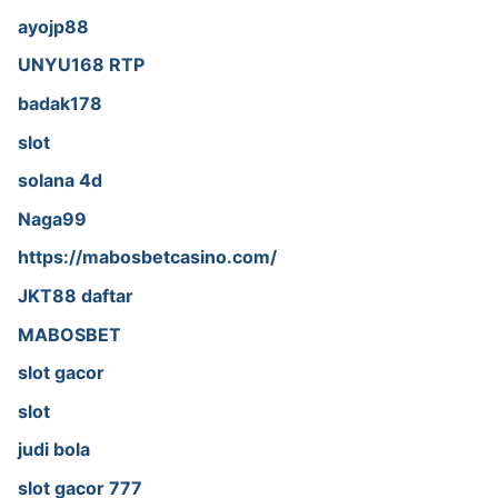
ayojp88
UNYU168 RTP
badak178
slot
solana 4d
Naga99
https://mabosbetcasino.com/
JKT88 daftar
MABOSBET
slot gacor
slot
judi bola
slot gacor 777