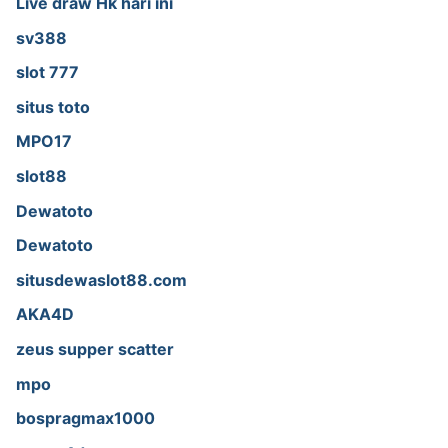
Live draw Hk hari ini
sv388
slot 777
situs toto
MPO17
slot88
Dewatoto
Dewatoto
situsdewaslot88.com
AKA4D
zeus supper scatter
mpo
bospragmax1000