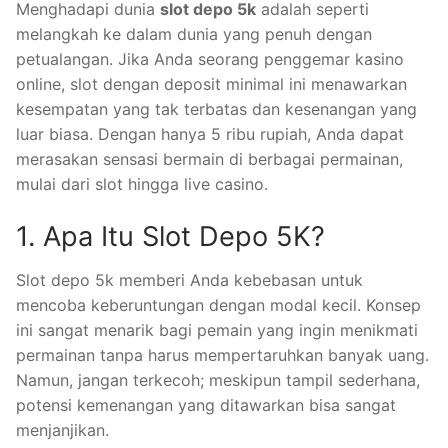
Menghadapi dunia
slot depo 5k
adalah seperti
melangkah ke dalam dunia yang penuh dengan
petualangan. Jika Anda seorang penggemar kasino
online, slot dengan deposit minimal ini menawarkan
kesempatan yang tak terbatas dan kesenangan yang
luar biasa. Dengan hanya 5 ribu rupiah, Anda dapat
merasakan sensasi bermain di berbagai permainan,
mulai dari slot hingga live casino.
1. Apa Itu Slot Depo 5K?
Slot depo 5k memberi Anda kebebasan untuk
mencoba keberuntungan dengan modal kecil. Konsep
ini sangat menarik bagi pemain yang ingin menikmati
permainan tanpa harus mempertaruhkan banyak uang.
Namun, jangan terkecoh; meskipun tampil sederhana,
potensi kemenangan yang ditawarkan bisa sangat
menjanjikan.