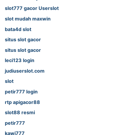
slot777 gacor Userslot
slot mudah maxwin
bata4d slot
situs slot gacor
situs slot gacor
leci123 login
judiuserslot.com
slot
petir777 login
rtp apigacor88
slot88 resmi
petir777
kawi777