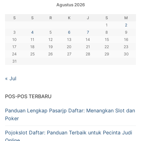
Agustus 2026
S
S
R
K
J
S
M
1
2
3
4
5
6
7
8
9
10
11
12
13
14
15
16
17
18
19
20
21
22
23
24
25
26
27
28
29
30
31
« Jul
POS-POS TERBARU
Panduan Lengkap Pasarjp Daftar: Menangkan Slot dan
Poker
Pojokslot Daftar: Panduan Terbaik untuk Pecinta Judi
Online