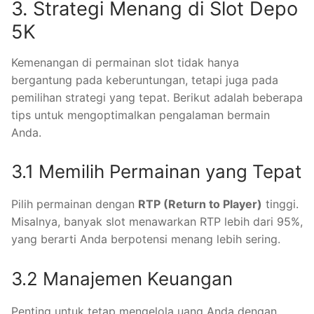
3. Strategi Menang di Slot Depo
5K
Kemenangan di permainan slot tidak hanya
bergantung pada keberuntungan, tetapi juga pada
pemilihan strategi yang tepat. Berikut adalah beberapa
tips untuk mengoptimalkan pengalaman bermain
Anda.
3.1 Memilih Permainan yang Tepat
Pilih permainan dengan
RTP (Return to Player)
tinggi.
Misalnya, banyak slot menawarkan RTP lebih dari 95%,
yang berarti Anda berpotensi menang lebih sering.
3.2 Manajemen Keuangan
Penting untuk tetap mengelola uang Anda dengan