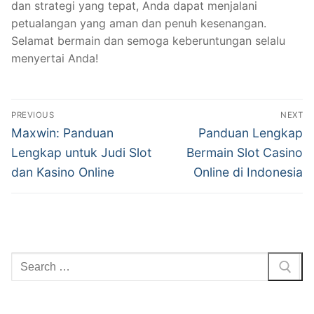
dan strategi yang tepat, Anda dapat menjalani
petualangan yang aman dan penuh kesenangan.
Selamat bermain dan semoga keberuntungan selalu
menyertai Anda!
Navigasi
PREVIOUS
NEXT
pos
Previous
Next
Maxwin: Panduan
Panduan Lengkap
post:
post:
Lengkap untuk Judi Slot
Bermain Slot Casino
dan Kasino Online
Online di Indonesia
Cari: