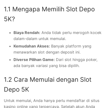
1.1 Mengapa Memilih Slot Depo
5K?
Biaya Rendah:
Anda tidak perlu merogoh kocek
dalam-dalam untuk memulai.
Kemudahan Akses:
Banyak platform yang
menawarkan slot dengan deposit ini.
Diverse Pilihan Game:
Dari slot hingga poker,
ada banyak variasi yang bisa dipilih.
1.2 Cara Memulai dengan Slot
Depo 5K
Untuk memulai, Anda hanya perlu mendaftar di situs
kasino online yang terpercaya. Setelah akun Anda