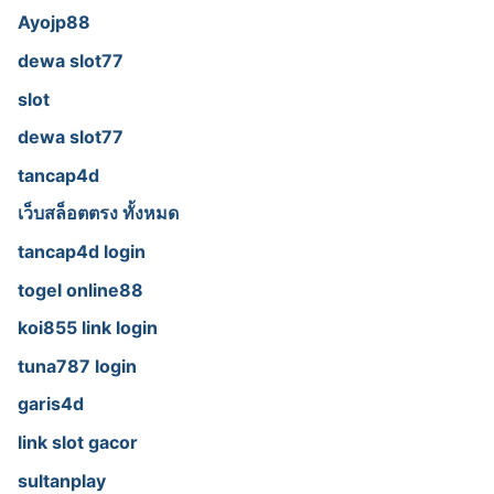
Ayojp88
dewa slot77
slot
dewa slot77
tancap4d
เว็บสล็อตตรง ทั้งหมด
tancap4d login
togel online88
koi855 link login
tuna787 login
garis4d
link slot gacor
sultanplay