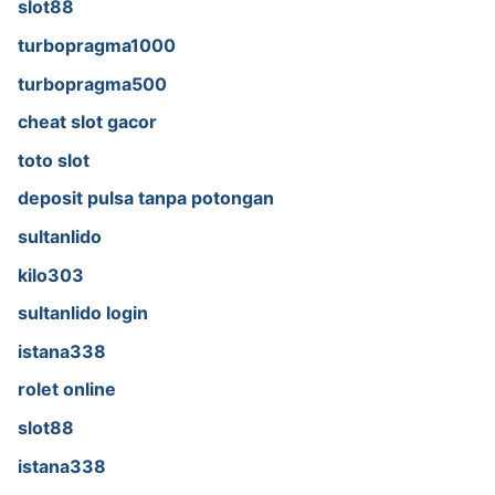
slot88
turbopragma1000
turbopragma500
cheat slot gacor
toto slot
deposit pulsa tanpa potongan
sultanlido
kilo303
sultanlido login
istana338
rolet online
slot88
istana338