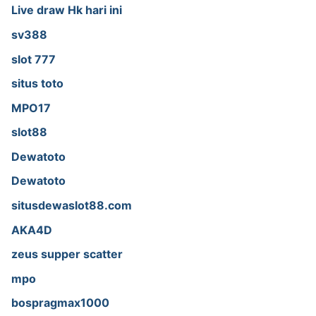
Live draw Hk hari ini
sv388
slot 777
situs toto
MPO17
slot88
Dewatoto
Dewatoto
situsdewaslot88.com
AKA4D
zeus supper scatter
mpo
bospragmax1000