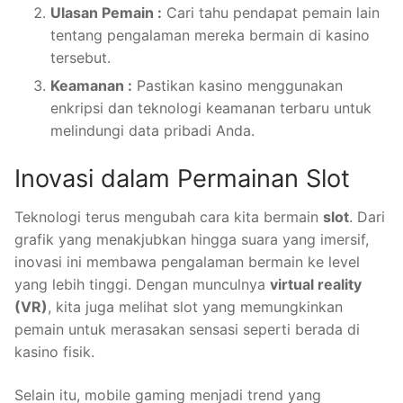
Ulasan Pemain :
Cari tahu pendapat pemain lain
tentang pengalaman mereka bermain di kasino
tersebut.
Keamanan :
Pastikan kasino menggunakan
enkripsi dan teknologi keamanan terbaru untuk
melindungi data pribadi Anda.
Inovasi dalam Permainan Slot
Teknologi terus mengubah cara kita bermain
slot
. Dari
grafik yang menakjubkan hingga suara yang imersif,
inovasi ini membawa pengalaman bermain ke level
yang lebih tinggi. Dengan munculnya
virtual reality
(VR)
, kita juga melihat slot yang memungkinkan
pemain untuk merasakan sensasi seperti berada di
kasino fisik.
Selain itu, mobile gaming menjadi trend yang