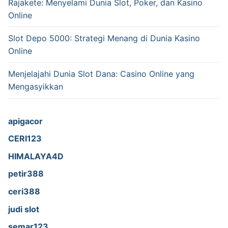
Rajakete: Menyelami Dunia Slot, Poker, dan Kasino
Online
Slot Depo 5000: Strategi Menang di Dunia Kasino
Online
Menjelajahi Dunia Slot Dana: Casino Online yang
Mengasyikkan
apigacor
CERI123
HIMALAYA4D
petir388
ceri388
judi slot
semar123