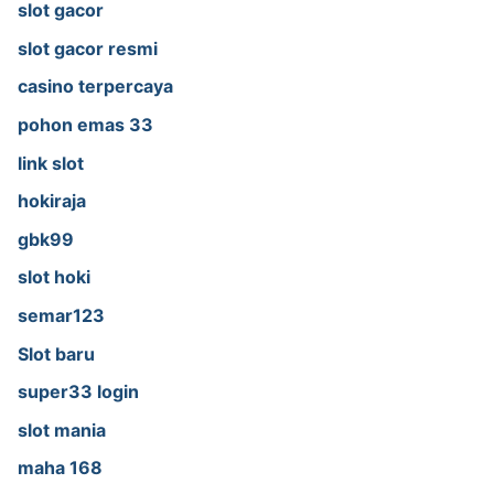
slot gacor
slot gacor resmi
casino terpercaya
pohon emas 33
link slot
hokiraja
gbk99
slot hoki
semar123
Slot baru
super33 login
slot mania
maha 168