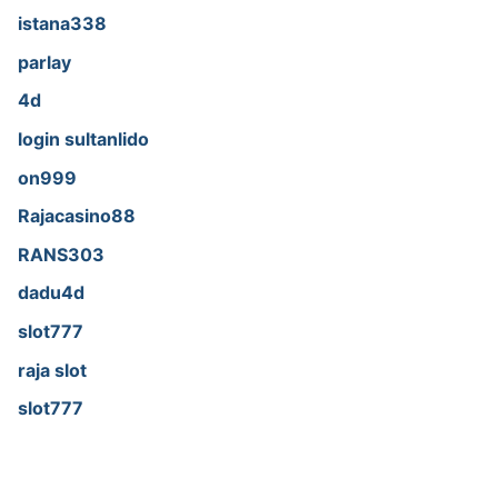
istana338
parlay
4d
login sultanlido
on999
Rajacasino88
RANS303
dadu4d
slot777
raja slot
slot777