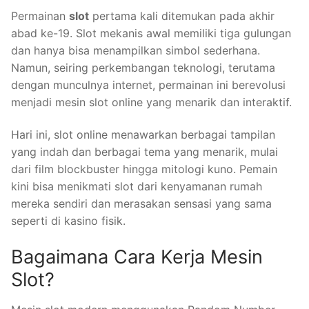
Permainan
slot
pertama kali ditemukan pada akhir
abad ke-19. Slot mekanis awal memiliki tiga gulungan
dan hanya bisa menampilkan simbol sederhana.
Namun, seiring perkembangan teknologi, terutama
dengan munculnya internet, permainan ini berevolusi
menjadi mesin slot online yang menarik dan interaktif.
Hari ini, slot online menawarkan berbagai tampilan
yang indah dan berbagai tema yang menarik, mulai
dari film blockbuster hingga mitologi kuno. Pemain
kini bisa menikmati slot dari kenyamanan rumah
mereka sendiri dan merasakan sensasi yang sama
seperti di kasino fisik.
Bagaimana Cara Kerja Mesin
Slot?