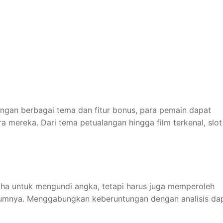
Dengan berbagai tema dan fitur bonus, para pemain dapat
mereka. Dari tema petualangan hingga film terkenal, slot
aha untuk mengundi angka, tetapi harus juga memperoleh
lumnya. Menggabungkan keberuntungan dengan analisis da