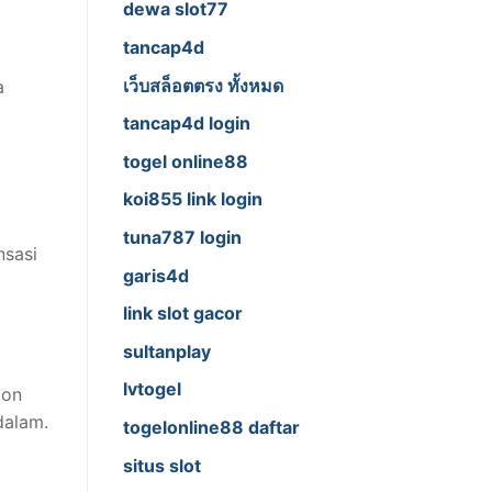
dewa slot77
tancap4d
เว็บสล็อตตรง ทั้งหมด
a
tancap4d login
togel online88
koi855 link login
tuna787 login
nsasi
garis4d
link slot gacor
sultanplay
lvtogel
pon
dalam.
togelonline88 daftar
situs slot