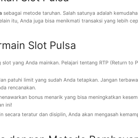
a
sebagai metode taruhan. Salah satunya adalah kemudaha
lain itu, Anda juga bisa menikmati transaksi yang lebih ce
rmain Slot Pulsa
 slot yang Anda mainkan. Pelajari tentang RTP (Return to P
n patuhi limit yang sudah Anda tetapkan. Jangan terbawa
nda rencanakan.
 menawarkan bonus menarik yang bisa meningkatkan kesem
 ini!
 secara teratur dan disiplin, Anda akan mengasah kemam