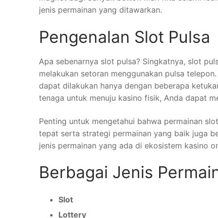
jenis permainan yang ditawarkan.
Pengenalan Slot Pulsa
Apa sebenarnya slot pulsa? Singkatnya, slot p
melakukan setoran menggunakan pulsa telepon.
dapat dilakukan hanya dengan beberapa ketuka
tenaga untuk menuju kasino fisik, Anda dapat m
Penting untuk mengetahui bahwa permainan slot 
tepat serta strategi permainan yang baik juga b
jenis permainan yang ada di ekosistem kasino on
Berbagai Jenis Permain
Slot
Lottery