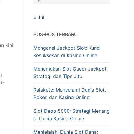
31
« Jul
POS-POS TERBARU
n kini
Mengenal Jackpot Slot: Kunci
Kesuksesan di Kasino Online
Menemukan Slot Gacor Jackpot:
g
Strategi dan Tips Jitu
is-
Rajakete: Menyelami Dunia Slot,
Poker, dan Kasino Online
Slot Depo 5000: Strategi Menang
di Dunia Kasino Online
Menjelajahi Dunia Slot Dana: