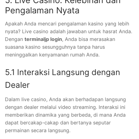
5. Live Casino: Kelebihan dan
Pengalaman Nyata
Apakah Anda mencari pengalaman kasino yang lebih
nyata? Live casino adalah jawaban untuk hasrat Anda.
Dengan
terminaljp login
, Anda bisa merasakan
suasana kasino sesungguhnya tanpa harus
meninggalkan kenyamanan rumah Anda.
5.1 Interaksi Langsung dengan
Dealer
Dalam live casino, Anda akan berhadapan langsung
dengan dealer melalui video streaming. Interaksi ini
memberikan dinamika yang berbeda, di mana Anda
dapat bercakap-cakap dan bertanya seputar
permainan secara langsung.