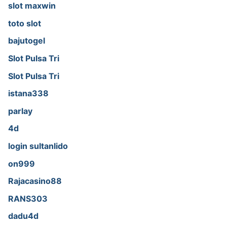
slot maxwin
toto slot
bajutogel
Slot Pulsa Tri
Slot Pulsa Tri
istana338
parlay
4d
login sultanlido
on999
Rajacasino88
RANS303
dadu4d