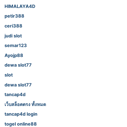
HIMALAYA4D
petir388
ceri388
judi slot
semar123
Ayojp88
dewa slot77
slot
dewa slot77
tancap4d
เว็บสล็อตตรง ทั้งหมด
tancap4d login
togel online88