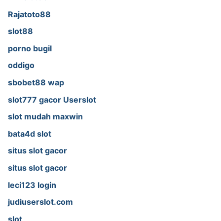
Rajatoto88
slot88
porno bugil
oddigo
sbobet88 wap
slot777 gacor Userslot
slot mudah maxwin
bata4d slot
situs slot gacor
situs slot gacor
leci123 login
judiuserslot.com
slot