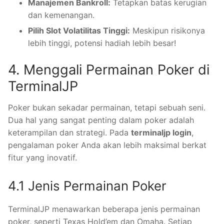
Manajemen Bankroll:
Tetapkan batas kerugian
dan kemenangan.
Pilih Slot Volatilitas Tinggi:
Meskipun risikonya
lebih tinggi, potensi hadiah lebih besar!
4. Menggali Permainan Poker di
TerminalJP
Poker bukan sekadar permainan, tetapi sebuah seni.
Dua hal yang sangat penting dalam poker adalah
keterampilan dan strategi. Pada
terminaljp login
,
pengalaman poker Anda akan lebih maksimal berkat
fitur yang inovatif.
4.1 Jenis Permainan Poker
TerminalJP menawarkan beberapa jenis permainan
poker, seperti Texas Hold’em dan Omaha. Setiap