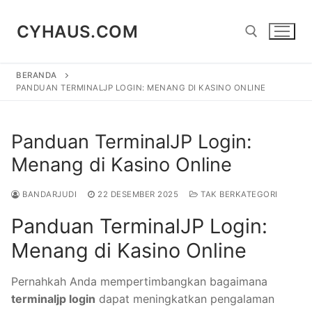
Lompat
ke
CYHAUS.COM
konten
BERANDA
Cari:
PANDUAN TERMINALJP LOGIN: MENANG DI KASINO ONLINE
Panduan TerminalJP Login:
Menang di Kasino Online
BANDARJUDI
22 DESEMBER 2025
TAK BERKATEGORI
Panduan TerminalJP Login:
Menang di Kasino Online
Pernahkah Anda mempertimbangkan bagaimana
terminaljp login
dapat meningkatkan pengalaman