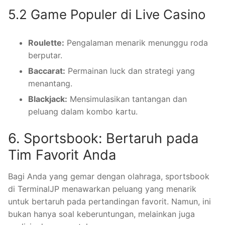
5.2 Game Populer di Live Casino
Roulette:
Pengalaman menarik menunggu roda
berputar.
Baccarat:
Permainan luck dan strategi yang
menantang.
Blackjack:
Mensimulasikan tantangan dan
peluang dalam kombo kartu.
6. Sportsbook: Bertaruh pada
Tim Favorit Anda
Bagi Anda yang gemar dengan olahraga, sportsbook
di TerminalJP menawarkan peluang yang menarik
untuk bertaruh pada pertandingan favorit. Namun, ini
bukan hanya soal keberuntungan, melainkan juga