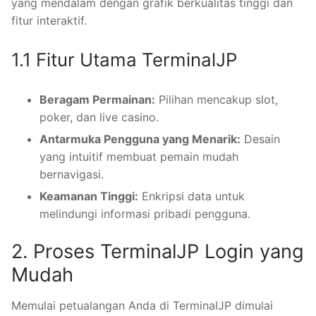
yang mendalam dengan grafik berkualitas tinggi dan
fitur interaktif.
1.1 Fitur Utama TerminalJP
Beragam Permainan:
Pilihan mencakup slot,
poker, dan live casino.
Antarmuka Pengguna yang Menarik:
Desain
yang intuitif membuat pemain mudah
bernavigasi.
Keamanan Tinggi:
Enkripsi data untuk
melindungi informasi pribadi pengguna.
2. Proses TerminalJP Login yang
Mudah
Memulai petualangan Anda di TerminalJP dimulai