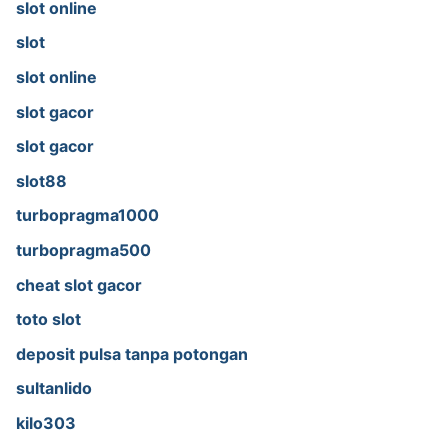
slot online
slot
slot online
slot gacor
slot gacor
slot88
turbopragma1000
turbopragma500
cheat slot gacor
toto slot
deposit pulsa tanpa potongan
sultanlido
kilo303