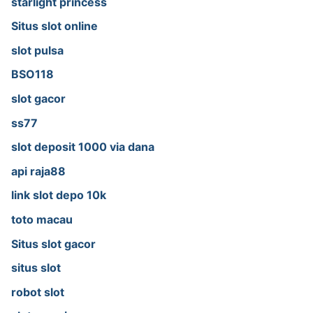
starlight princess
Situs slot online
slot pulsa
BSO118
slot gacor
ss77
slot deposit 1000 via dana
api raja88
link slot depo 10k
toto macau
Situs slot gacor
situs slot
robot slot