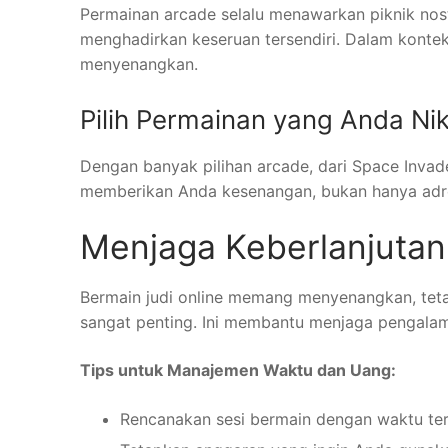
Permainan arcade selalu menawarkan piknik nosta
menghadirkan keseruan tersendiri. Dalam konte
menyenangkan.
Pilih Permainan yang Anda Ni
Dengan banyak pilihan arcade, dari Space Inva
memberikan Anda kesenangan, bukan hanya adre
Menjaga Keberlanjutan
Bermain judi online memang menyenangkan, tet
sangat penting. Ini membantu menjaga pengalam
Tips untuk Manajemen Waktu dan Uang:
Rencanakan sesi bermain dengan waktu ter