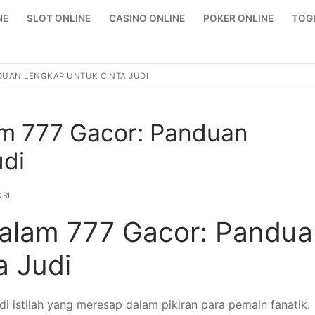
NE
SLOT ONLINE
CASINO ONLINE
POKER ONLINE
TOG
DUAN LENGKAP UNTUK CINTA JUDI
m 777 Gacor: Panduan
udi
RI
alam 777 Gacor: Pandua
a Judi
i istilah yang meresap dalam pikiran para pemain fanatik.