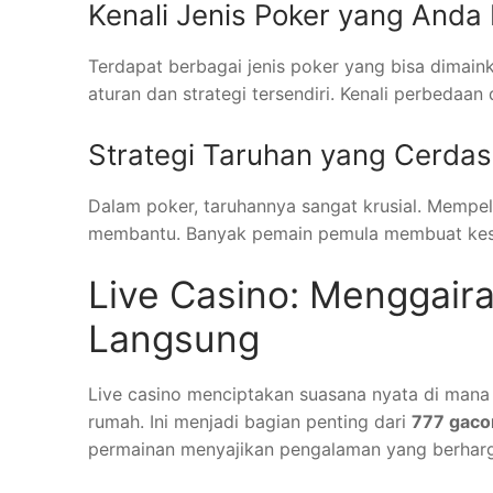
Kenali Jenis Poker yang Anda
Terdapat berbagai jenis poker yang bisa dimain
aturan dan strategi tersendiri. Kenali perbedaa
Strategi Taruhan yang Cerdas
Dalam poker, taruhannya sangat krusial. Mempel
membantu. Banyak pemain pemula membuat kes
Live Casino: Menggair
Langsung
Live casino menciptakan suasana nyata di mana
rumah. Ini menjadi bagian penting dari
777 gaco
permainan menyajikan pengalaman yang berhar