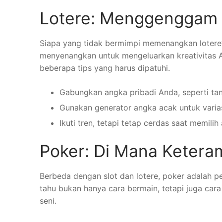
Lotere: Menggenggam H
Siapa yang tidak bermimpi memenangkan loter
menyenangkan untuk mengeluarkan kreativitas A
beberapa tips yang harus dipatuhi.
Gabungkan angka pribadi Anda, seperti tan
Gunakan generator angka acak untuk varias
Ikuti tren, tetapi tetap cerdas saat memili
Poker: Di Mana Ketera
Berbeda dengan slot dan lotere, poker adalah p
tahu bukan hanya cara bermain, tetapi juga ca
seni.