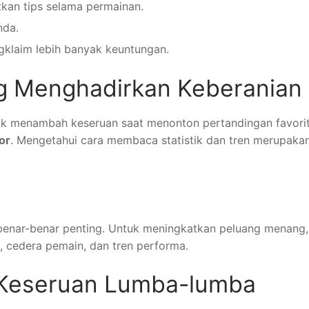
kan tips selama permainan.
nda.
gklaim lebih banyak keuntungan.
g Menghadirkan Keberanian
tuk menambah keseruan saat menonton pertandingan favori
or
. Mengetahui cara membaca statistik dan tren merupaka
enar-benar penting. Untuk meningkatkan peluang menang,
, cedera pemain, dan tren performa.
n Keseruan Lumba-lumba