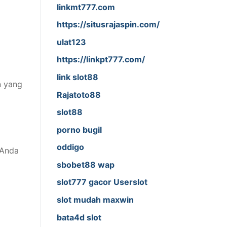
linkmt777.com
https://situsrajaspin.com/
ulat123
https://linkpt777.com/
link slot88
n yang
Rajatoto88
slot88
porno bugil
oddigo
 Anda
sbobet88 wap
slot777 gacor Userslot
slot mudah maxwin
bata4d slot