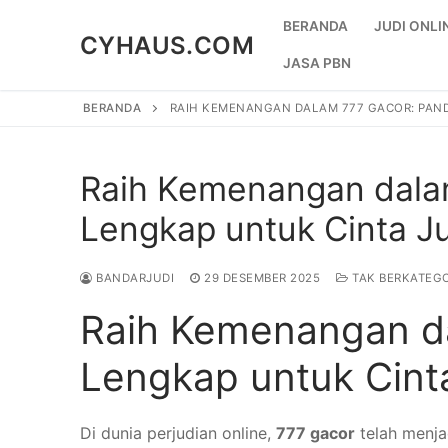
Lompat
BERANDA
JUDI ONLI
ke
CYHAUS.COM
konten
JASA PBN
BERANDA
RAIH KEMENANGAN DALAM 777 GACOR: PAN
Raih Kemenangan dala
Lengkap untuk Cinta J
BANDARJUDI
29 DESEMBER 2025
TAK BERKATEGO
Raih Kemenangan d
Lengkap untuk Cint
Di dunia perjudian online,
777 gacor
telah menjad