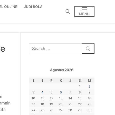
EL ONLINE
JUDI BOLA
MENU
Cari:
ne
Cari:
Agustus 2026
S
S
R
K
J
S
M
1
2
3
4
5
6
7
8
9
am
10
11
12
13
14
15
16
ermain
17
18
19
20
21
22
23
ita
24
25
26
27
28
29
30