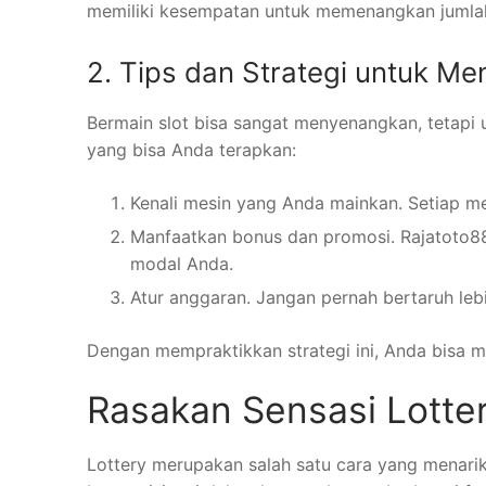
memiliki kesempatan untuk memenangkan jumla
2. Tips dan Strategi untuk Me
Bermain slot bisa sangat menyenangkan, tetapi
yang bisa Anda terapkan:
Kenali mesin yang Anda mainkan. Setiap me
Manfaatkan bonus dan promosi. Rajatoto8
modal Anda.
Atur anggaran. Jangan pernah bertaruh le
Dengan mempraktikkan strategi ini, Anda bisa m
Rasakan Sensasi Lotter
Lottery merupakan salah satu cara yang menari