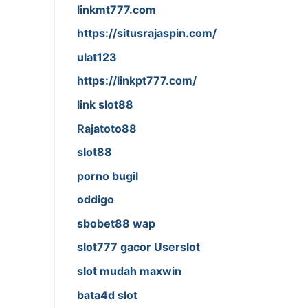
linkmt777.com
https://situsrajaspin.com/
ulat123
https://linkpt777.com/
link slot88
Rajatoto88
slot88
porno bugil
oddigo
sbobet88 wap
slot777 gacor Userslot
slot mudah maxwin
bata4d slot