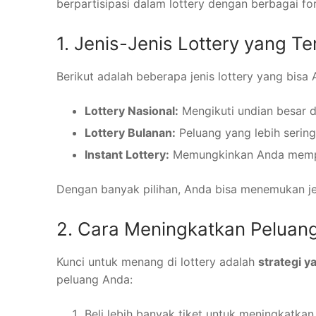
berpartisipasi dalam lottery dengan berbagai fo
1. Jenis-Jenis Lottery yang Te
Berikut adalah beberapa jenis lottery yang bisa
Lottery Nasional:
Mengikuti undian besar 
Lottery Bulanan:
Peluang yang lebih sering
Instant Lottery:
Memungkinkan Anda mempe
Dengan banyak pilihan, Anda bisa menemukan jen
2. Cara Meningkatkan Peluang
Kunci untuk menang di lottery adalah
strategi y
peluang Anda:
Beli lebih banyak tiket untuk meningkatka