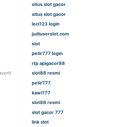
situs slot gacor
situs slot gacor
leci123 login
judiuserslot.com
slot
petir777 login
rtp apigacor88
i
vorit
slot88 resmi
petir777
kawi777
slot88 resmi
slot gacor 777
link slot