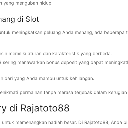
h yang mengubah hidup.
nang di Slot
 untuk meningkatkan peluang Anda menang, ada beberapa t
sin memiliki aturan dan karakteristik yang berbeda.
8 sering menawarkan bonus deposit yang dapat meningkat
bih dari yang Anda mampu untuk kehilangan.
enikmati permainan tanpa merasa terjebak dalam kerugian 
y di Rajatoto88
k untuk memenangkan hadiah besar. Di Rajatoto88, Anda bi