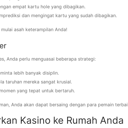
gan empat kartu hole yang dibagikan.
rediksi dan mengingat kartu yang sudah dibagikan.
n mulai asah keterampilan Anda!
er
s, Anda perlu menguasai beberapa strategi:
minta lebih banyak disiplin.
a taruhan mereka sangat krusial.
 momen yang tepat untuk bertaruh.
man, Anda akan dapat bersaing dengan para pemain terbai
rkan Kasino ke Rumah Anda