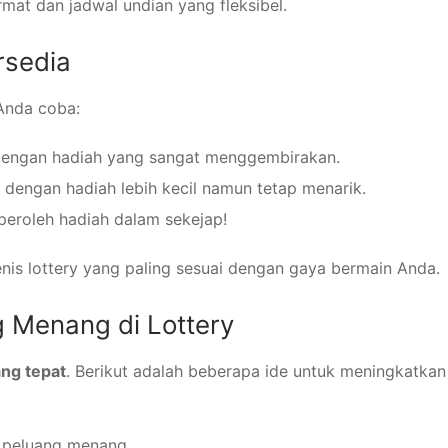
rmat dan jadwal undian yang fleksibel.
rsedia
 Anda coba:
dengan hadiah yang sangat menggembirakan.
 dengan hadiah lebih kecil namun tetap menarik.
roleh hadiah dalam sekejap!
is lottery yang paling sesuai dengan gaya bermain Anda.
 Menang di Lottery
ang tepat
. Berikut adalah beberapa ide untuk meningkatkan
n peluang menang.