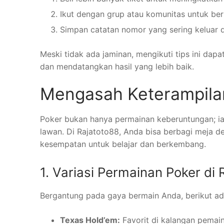
Ikut dengan grup atau komunitas untuk ber
Simpan catatan nomor yang sering keluar 
Meski tidak ada jaminan, mengikuti tips ini da
dan mendatangkan hasil yang lebih baik.
Mengasah Keterampilan
Poker bukan hanya permainan keberuntungan; i
lawan. Di Rajatoto88, Anda bisa berbagi meja d
kesempatan untuk belajar dan berkembang.
1. Variasi Permainan Poker di 
Bergantung pada gaya bermain Anda, berikut ad
Texas Hold’em:
Favorit di kalangan pemai