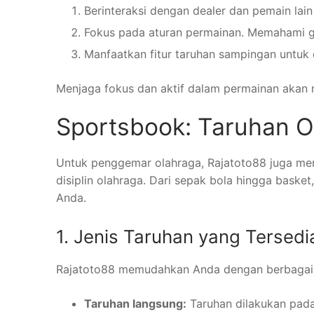
Berinteraksi dengan dealer dan pemain la
Fokus pada aturan permainan. Memahami g
Manfaatkan fitur taruhan sampingan untuk 
Menjaga fokus dan aktif dalam permainan akan 
Sportsbook: Taruhan O
Untuk penggemar olahraga, Rajatoto88 juga me
disiplin olahraga. Dari sepak bola hingga bask
Anda.
1. Jenis Taruhan yang Tersedi
Rajatoto88 memudahkan Anda dengan berbagai je
Taruhan langsung:
Taruhan dilakukan pada