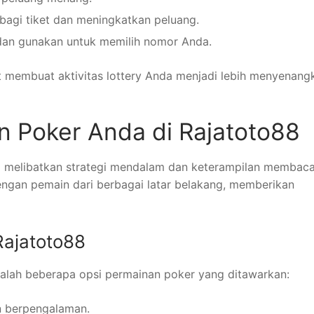
bagi tiket dan meningkatkan peluang.
dan gunakan untuk memilih nomor Anda.
pat membuat aktivitas lottery Anda menjadi lebih menyenang
 Poker Anda di Rajatoto88
a melibatkan strategi mendalam dan keterampilan membac
engan pemain dari berbagai latar belakang, memberikan
Rajatoto88
alah beberapa opsi permainan poker yang ditawarkan:
n berpengalaman.