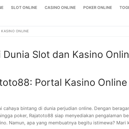
NE
SLOT ONLINE
CASINO ONLINE
POKER ONLINE
TOG
 KASINO ONLINE
i Dunia Slot dan Kasino Onli
toto88: Portal Kasino Online
 cahaya bintang di dunia perjudian online. Dengan berag
t hingga poker, Rajatoto88 siap menyediakan pengalaman b
ino. Namun, apa yang membuatnya begitu istimewa? Mari k