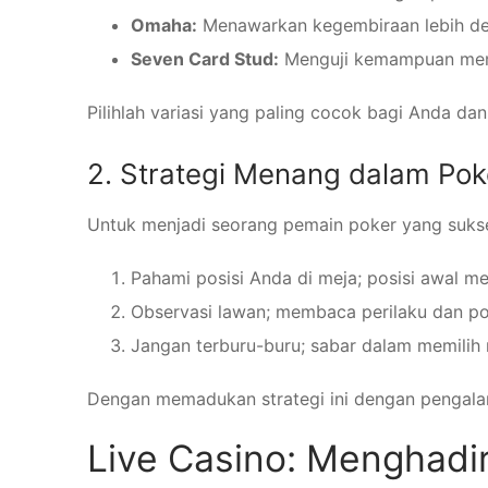
Omaha:
Menawarkan kegembiraan lebih den
Seven Card Stud:
Menguji kemampuan memp
Pilihlah variasi yang paling cocok bagi Anda da
2. Strategi Menang dalam Pok
Untuk menjadi seorang pemain poker yang sukse
Pahami posisi Anda di meja; posisi awal me
Observasi lawan; membaca perilaku dan pol
Jangan terburu-buru; sabar dalam memilih
Dengan memadukan strategi ini dengan pengala
Live Casino: Menghadi