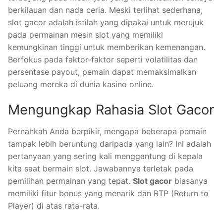
berkilauan dan nada ceria. Meski terlihat sederhana,
slot gacor adalah istilah yang dipakai untuk merujuk
pada permainan mesin slot yang memiliki
kemungkinan tinggi untuk memberikan kemenangan.
Berfokus pada faktor-faktor seperti volatilitas dan
persentase payout, pemain dapat memaksimalkan
peluang mereka di dunia kasino online.
Mengungkap Rahasia Slot Gacor
Pernahkah Anda berpikir, mengapa beberapa pemain
tampak lebih beruntung daripada yang lain? Ini adalah
pertanyaan yang sering kali menggantung di kepala
kita saat bermain slot. Jawabannya terletak pada
pemilihan permainan yang tepat.
Slot gacor
biasanya
memiliki fitur bonus yang menarik dan RTP (Return to
Player) di atas rata-rata.