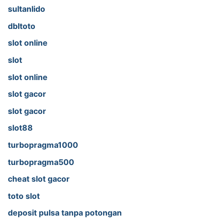
sultanlido
dbltoto
slot online
slot
slot online
slot gacor
slot gacor
slot88
turbopragma1000
turbopragma500
cheat slot gacor
toto slot
deposit pulsa tanpa potongan