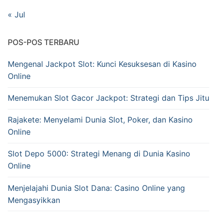
« Jul
POS-POS TERBARU
Mengenal Jackpot Slot: Kunci Kesuksesan di Kasino
Online
Menemukan Slot Gacor Jackpot: Strategi dan Tips Jitu
Rajakete: Menyelami Dunia Slot, Poker, dan Kasino
Online
Slot Depo 5000: Strategi Menang di Dunia Kasino
Online
Menjelajahi Dunia Slot Dana: Casino Online yang
Mengasyikkan