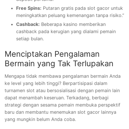
Free Spins:
Putaran gratis pada slot gacor untuk
meningkatkan peluang kemenangan tanpa risiko.”
Cashback:
Beberapa kasino memberikan
cashback pada kerugian yang dialami pemain
setiap bulan.
Menciptakan Pengalaman
Bermain yang Tak Terlupakan
Mengapa tidak membawa pengalaman bermain Anda
ke level yang lebih tinggi? Berpartisipasi dalam
turnamen slot atau bersosialisasi dengan pemain lain
dapat menambah keseruan. Terkadang, berbagi
strategi dengan sesama pemain membuka perspektif
baru dan membantu menemukan slot gacor lainnya
yang mungkin belum Anda coba.