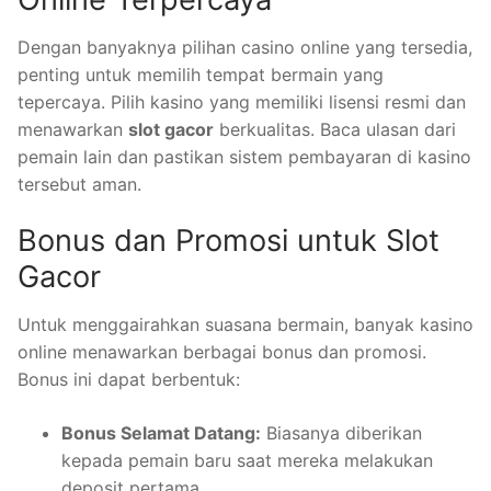
Dengan banyaknya pilihan casino online yang tersedia,
penting untuk memilih tempat bermain yang
tepercaya. Pilih kasino yang memiliki lisensi resmi dan
menawarkan
slot gacor
berkualitas. Baca ulasan dari
pemain lain dan pastikan sistem pembayaran di kasino
tersebut aman.
Bonus dan Promosi untuk Slot
Gacor
Untuk menggairahkan suasana bermain, banyak kasino
online menawarkan berbagai bonus dan promosi.
Bonus ini dapat berbentuk:
Bonus Selamat Datang:
Biasanya diberikan
kepada pemain baru saat mereka melakukan
deposit pertama.