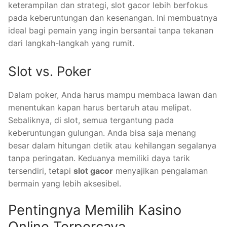
keterampilan dan strategi, slot gacor lebih berfokus
pada keberuntungan dan kesenangan. Ini membuatnya
ideal bagi pemain yang ingin bersantai tanpa tekanan
dari langkah-langkah yang rumit.
Slot vs. Poker
Dalam poker, Anda harus mampu membaca lawan dan
menentukan kapan harus bertaruh atau melipat.
Sebaliknya, di slot, semua tergantung pada
keberuntungan gulungan. Anda bisa saja menang
besar dalam hitungan detik atau kehilangan segalanya
tanpa peringatan. Keduanya memiliki daya tarik
tersendiri, tetapi
slot gacor
menyajikan pengalaman
bermain yang lebih aksesibel.
Pentingnya Memilih Kasino
Online Terpercaya