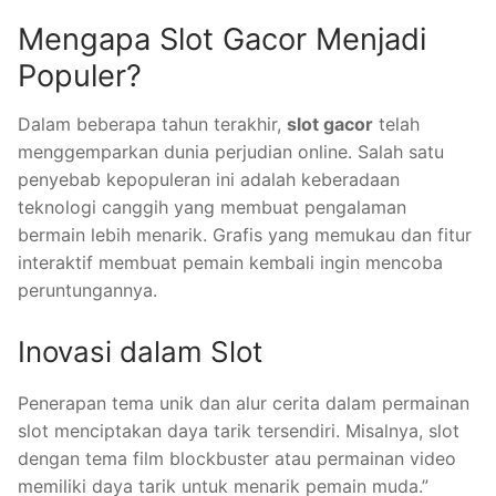
Mengapa Slot Gacor Menjadi
Populer?
Dalam beberapa tahun terakhir,
slot gacor
telah
menggemparkan dunia perjudian online. Salah satu
penyebab kepopuleran ini adalah keberadaan
teknologi canggih yang membuat pengalaman
bermain lebih menarik. Grafis yang memukau dan fitur
interaktif membuat pemain kembali ingin mencoba
peruntungannya.
Inovasi dalam Slot
Penerapan tema unik dan alur cerita dalam permainan
slot menciptakan daya tarik tersendiri. Misalnya, slot
dengan tema film blockbuster atau permainan video
memiliki daya tarik untuk menarik pemain muda.”