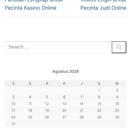
Pecinta Kasino Online
Pecinta Judi Online
Cari:
Agustus 2026
S
S
R
K
J
S
M
1
2
3
4
5
6
7
8
9
10
11
12
13
14
15
16
17
18
19
20
21
22
23
24
25
26
27
28
29
30
31