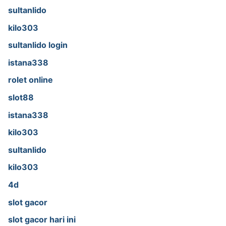
sultanlido
kilo303
sultanlido login
istana338
rolet online
slot88
istana338
kilo303
sultanlido
kilo303
4d
slot gacor
slot gacor hari ini