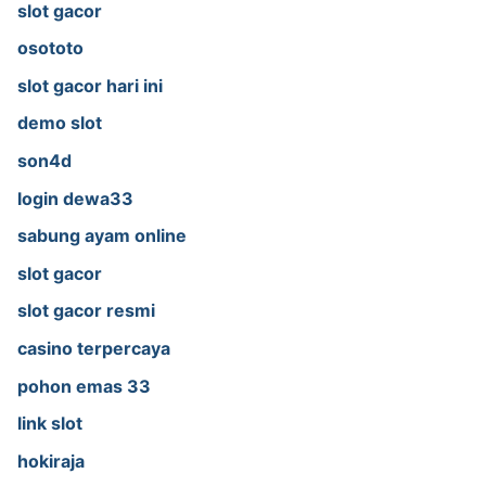
slot gacor
osototo
slot gacor hari ini
demo slot
son4d
login dewa33
sabung ayam online
slot gacor
slot gacor resmi
casino terpercaya
pohon emas 33
link slot
hokiraja