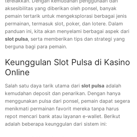
terelakkan. Dengan kemudahan penggunaan dan
aksesibilitas yang diberikan oleh ponsel, banyak
pemain tertarik untuk mengeksplorasi berbagai jenis
permainan, termasuk slot, poker, dan lotere. Dalam
panduan ini, kita akan menyelami berbagai aspek dari
slot pulsa
, serta memberikan tips dan strategi yang
berguna bagi para pemain.
Keunggulan Slot Pulsa di Kasino
Online
Salah satu daya tarik utama dari
slot pulsa
adalah
kemudahan deposit dan penarikan. Dengan hanya
menggunakan pulsa dari ponsel, pemain dapat segera
menikmati permainan favorit mereka tanpa harus
repot mencari bank atau layanan e-wallet. Berikut
adalah beberapa keunggulan dari sistem ini: