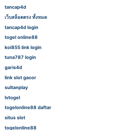
tancap4d
เว็บสล็อตตรง ทั้งหมด
tancap4d login
togel online88
koi855 link login
tuna787 login
garis4d
link slot gacor
sultanplay
lvtogel
togelonline88 daftar
situs slot
togelonline88