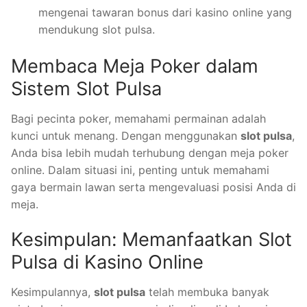
mengenai tawaran bonus dari kasino online yang
mendukung slot pulsa.
Membaca Meja Poker dalam
Sistem Slot Pulsa
Bagi pecinta poker, memahami permainan adalah
kunci untuk menang. Dengan menggunakan
slot pulsa
,
Anda bisa lebih mudah terhubung dengan meja poker
online. Dalam situasi ini, penting untuk memahami
gaya bermain lawan serta mengevaluasi posisi Anda di
meja.
Kesimpulan: Memanfaatkan Slot
Pulsa di Kasino Online
Kesimpulannya,
slot pulsa
telah membuka banyak