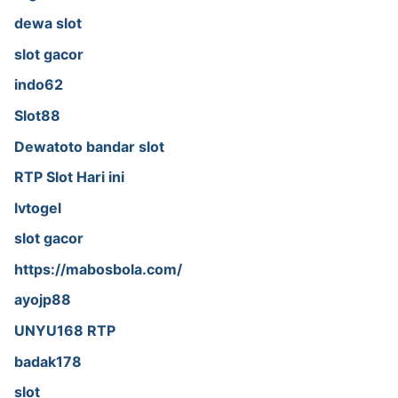
dewa slot
slot gacor
indo62
Slot88
Dewatoto bandar slot
RTP Slot Hari ini
lvtogel
slot gacor
https://mabosbola.com/
ayojp88
UNYU168 RTP
badak178
slot