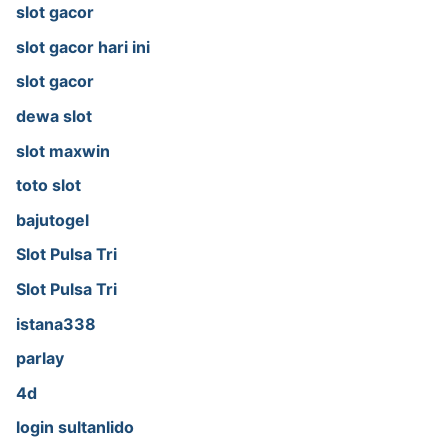
slot gacor
slot gacor hari ini
slot gacor
dewa slot
slot maxwin
toto slot
bajutogel
Slot Pulsa Tri
Slot Pulsa Tri
istana338
parlay
4d
login sultanlido