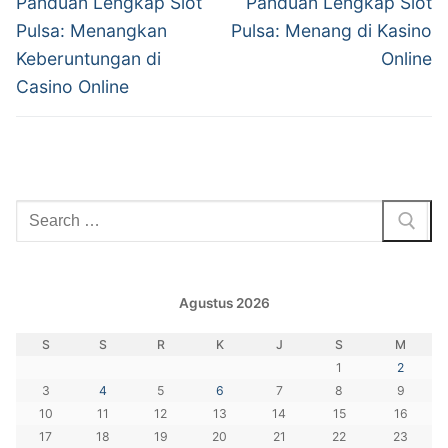
pos
Panduan Lengkap Slot
Panduan Lengkap Slot
post:
post:
Pulsa: Menangkan
Pulsa: Menang di Kasino
Keberuntungan di
Online
Casino Online
Cari:
Agustus 2026
S
S
R
K
J
S
M
1
2
3
4
5
6
7
8
9
10
11
12
13
14
15
16
17
18
19
20
21
22
23