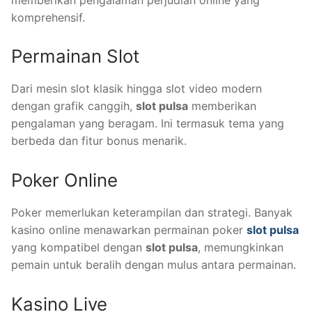
komprehensif.
Permainan Slot
Dari mesin slot klasik hingga slot video modern
dengan grafik canggih,
slot pulsa
memberikan
pengalaman yang beragam. Ini termasuk tema yang
berbeda dan fitur bonus menarik.
Poker Online
Poker memerlukan keterampilan dan strategi. Banyak
kasino online menawarkan permainan poker
slot pulsa
yang kompatibel dengan
slot pulsa
, memungkinkan
pemain untuk beralih dengan mulus antara permainan.
Kasino Live