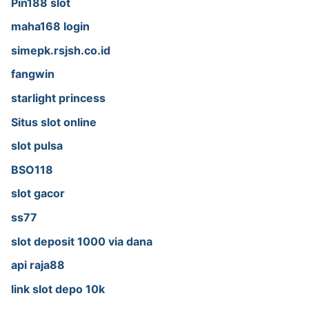
Pin188 slot
maha168 login
simepk.rsjsh.co.id
fangwin
starlight princess
Situs slot online
slot pulsa
BSO118
slot gacor
ss77
slot deposit 1000 via dana
api raja88
link slot depo 10k