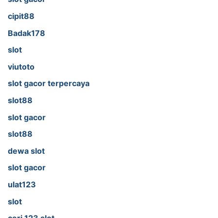
cipit88
Badak178
slot
viutoto
slot gacor terpercaya
slot88
slot gacor
slot88
dewa slot
slot gacor
ulat123
slot