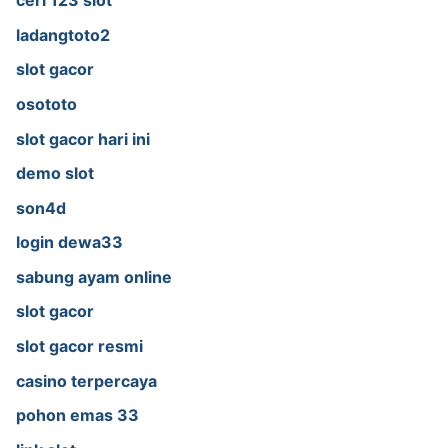
ceri 123 slot
ladangtoto2
slot gacor
osototo
slot gacor hari ini
demo slot
son4d
login dewa33
sabung ayam online
slot gacor
slot gacor resmi
casino terpercaya
pohon emas 33