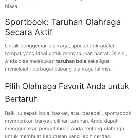
biasa.
Sportbook: Taruhan Olahraga
Secara Aktif
Untuk penggemar olahraga, sportsbook adalah
tempat yang ideal untuk menyalurkan hasrat. Di sini,
Anda bisa melakukan
taruhan bola
sekaligus
menjelajahi berbagai cabang olahraga lainnya.
Pilih Olahraga Favorit Anda untuk
Bertaruh
Baik itu sepak bola, basket, atau baseball, sportsbook
memberikan banyak pilihan taruhan. Anda dapat
menggunakan pengetahuan Anda tentang olahraga
untuk membuat keputusan yang lebih cerdas.