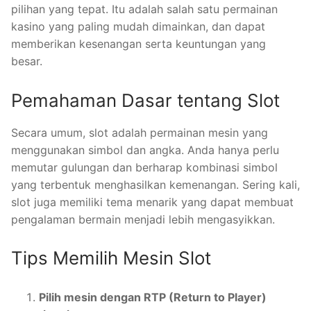
pilihan yang tepat. Itu adalah salah satu permainan
kasino yang paling mudah dimainkan, dan dapat
memberikan kesenangan serta keuntungan yang
besar.
Pemahaman Dasar tentang Slot
Secara umum, slot adalah permainan mesin yang
menggunakan simbol dan angka. Anda hanya perlu
memutar gulungan dan berharap kombinasi simbol
yang terbentuk menghasilkan kemenangan. Sering kali,
slot juga memiliki tema menarik yang dapat membuat
pengalaman bermain menjadi lebih mengasyikkan.
Tips Memilih Mesin Slot
Pilih mesin dengan RTP (Return to Player)