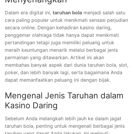
Dalam era digital ini,
taruhan bola
menjadi salah satu
cara paling populer untuk menikmati sensasi perjudian
secara online. Dengan kehadiran kasino daring,
penggemar olahraga tidak hanya dapat menikmati
pertandingan tetapi juga memiliki peluang untuk
meraih keuntungan menarik melalui berbagai jenis
permainan yang ditawarkan. Artikel ini akan
membahas banyak aspek dari dunia taruhan bola, slot,
poker, dan lebih banyak lagi, serta bagaimana Anda
dapat memanfaatkan peluang ini dengan bijak.
Mengenal Jenis Taruhan dalam
Kasino Daring
Sebelum Anda melangkah lebih jauh ke dalam jagat
taruhan bola, penting untuk mengenali berbagai jenis
taruhan yang dapat Anda lakukan. Ini meliputi: