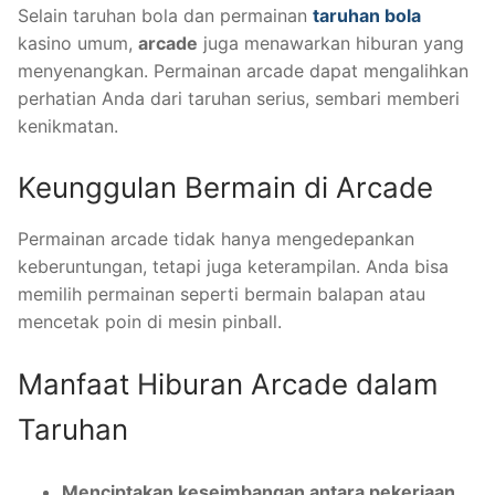
Selain taruhan bola dan permainan
taruhan bola
kasino umum,
arcade
juga menawarkan hiburan yang
menyenangkan. Permainan arcade dapat mengalihkan
perhatian Anda dari taruhan serius, sembari memberi
kenikmatan.
Keunggulan Bermain di Arcade
Permainan arcade tidak hanya mengedepankan
keberuntungan, tetapi juga keterampilan. Anda bisa
memilih permainan seperti bermain balapan atau
mencetak poin di mesin pinball.
Manfaat Hiburan Arcade dalam
Taruhan
Menciptakan keseimbangan antara pekerjaan