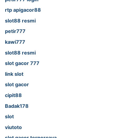
rtp apigacor88
slot88 resmi
petir777
kawi777
slot88 resmi
slot gacor 777
link slot
slot gacor
cipit88
Badak178
slot
viutoto
slot gacor terpercaya