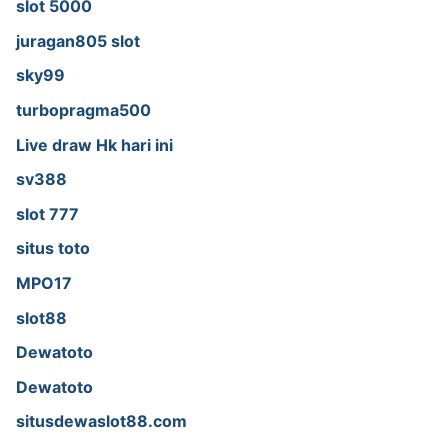
slot 5000
juragan805 slot
sky99
turbopragma500
Live draw Hk hari ini
sv388
slot 777
situs toto
MPO17
slot88
Dewatoto
Dewatoto
situsdewaslot88.com