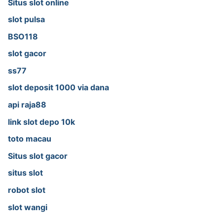
Situs slot online
slot pulsa
BSO118
slot gacor
ss77
slot deposit 1000 via dana
api raja88
link slot depo 10k
toto macau
Situs slot gacor
situs slot
robot slot
slot wangi