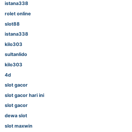
istana338
rolet online
slot88
istana338
kilo303
sultanlido
kilo303
4d
slot gacor
slot gacor hari ini
slot gacor
dewa slot
slot maxwin