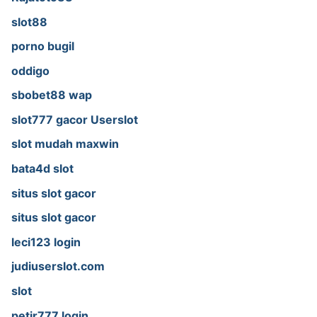
slot88
porno bugil
oddigo
sbobet88 wap
slot777 gacor Userslot
slot mudah maxwin
bata4d slot
situs slot gacor
situs slot gacor
leci123 login
judiuserslot.com
slot
petir777 login