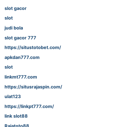
slot gacor
slot
judi bola
slot gacor 777
https://situstotobet.com/
apkdan777.com
slot
linkmt777.com
https://situsrajaspin.com/
ulat123
https://linkpt777.com/
link slot88
Rajatoto88