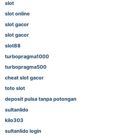
slot
slot online
slot gacor
slot gacor
slot88
turbopragma1000
turbopragma500
cheat slot gacor
toto slot
deposit pulsa tanpa potongan
sultanlido
kilo303
sultanlido login