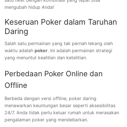
satu tiket dengan kombinasi yang tepat bisa
mengubah hidup Anda!
Keseruan Poker dalam Taruhan
Daring
Salah satu permainan yang tak pernah lekang oleh
waktu adalah
poker
. Ini adalah permainan strategi
yang menuntut keahlian dan ketelitian.
Perbedaan Poker Online dan
Offline
Berbeda dengan versi offline, poker daring
menawarkan keuntungan besar seperti aksesibilitas
24/7. Anda tidak perlu keluar rumah untuk merasakan
pengalaman poker yang mendebarkan.