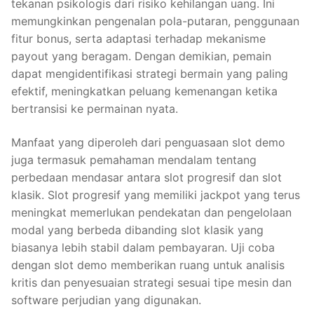
tekanan psikologis dari risiko kehilangan uang. Ini
memungkinkan pengenalan pola-putaran, penggunaan
fitur bonus, serta adaptasi terhadap mekanisme
payout yang beragam. Dengan demikian, pemain
dapat mengidentifikasi strategi bermain yang paling
efektif, meningkatkan peluang kemenangan ketika
bertransisi ke permainan nyata.
Manfaat yang diperoleh dari penguasaan slot demo
juga termasuk pemahaman mendalam tentang
perbedaan mendasar antara slot progresif dan slot
klasik. Slot progresif yang memiliki jackpot yang terus
meningkat memerlukan pendekatan dan pengelolaan
modal yang berbeda dibanding slot klasik yang
biasanya lebih stabil dalam pembayaran. Uji coba
dengan slot demo memberikan ruang untuk analisis
kritis dan penyesuaian strategi sesuai tipe mesin dan
software perjudian yang digunakan.