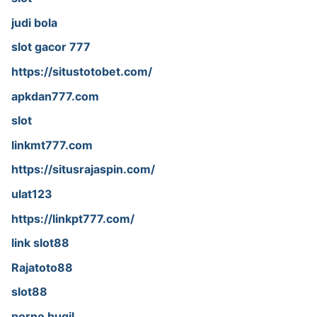
judi bola
slot gacor 777
https://situstotobet.com/
apkdan777.com
slot
linkmt777.com
https://situsrajaspin.com/
ulat123
https://linkpt777.com/
link slot88
Rajatoto88
slot88
porno bugil