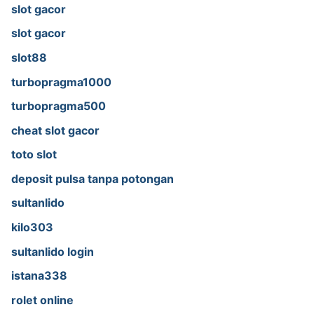
slot gacor
slot gacor
slot88
turbopragma1000
turbopragma500
cheat slot gacor
toto slot
deposit pulsa tanpa potongan
sultanlido
kilo303
sultanlido login
istana338
rolet online