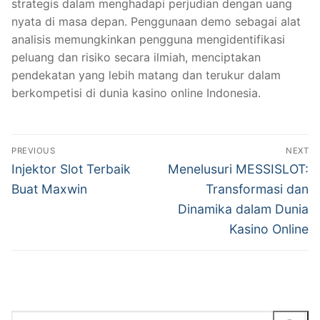
strategis dalam menghadapi perjudian dengan uang
nyata di masa depan. Penggunaan demo sebagai alat
analisis memungkinkan pengguna mengidentifikasi
peluang dan risiko secara ilmiah, menciptakan
pendekatan yang lebih matang dan terukur dalam
berkompetisi di dunia kasino online Indonesia.
Navigasi
PREVIOUS
NEXT
pos
Previous
Next
Injektor Slot Terbaik
Menelusuri MESSISLOT:
post:
post:
Buat Maxwin
Transformasi dan
Dinamika dalam Dunia
Kasino Online
Cari: