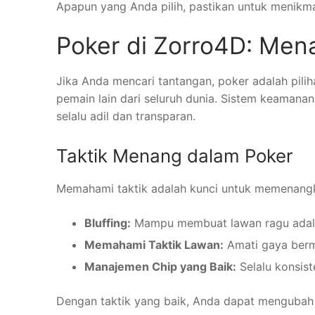
Apapun yang Anda pilih, pastikan untuk menikma
Poker di Zorro4D: Men
Jika Anda mencari tantangan, poker adalah pilih
pemain lain dari seluruh dunia. Sistem keaman
selalu adil dan transparan.
Taktik Menang dalam Poker
Memahami taktik adalah kunci untuk memenang
Bluffing:
Mampu membuat lawan ragu adalah
Memahami Taktik Lawan:
Amati gaya berma
Manajemen Chip yang Baik:
Selalu konsist
Dengan taktik yang baik, Anda dapat menguba