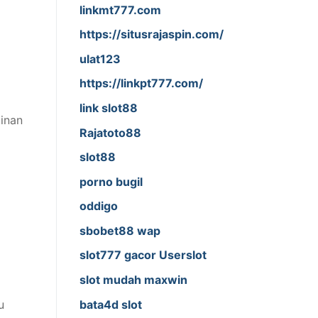
linkmt777.com
https://situsrajaspin.com/
ulat123
https://linkpt777.com/
link slot88
ainan
Rajatoto88
slot88
porno bugil
oddigo
sbobet88 wap
slot777 gacor Userslot
slot mudah maxwin
bata4d slot
u