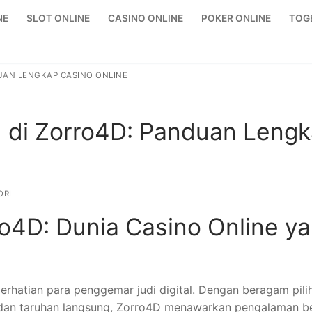
NE
SLOT ONLINE
CASINO ONLINE
POKER ONLINE
TOG
UAN LENGKAP CASINO ONLINE
di Zorro4D: Panduan Leng
ORI
ro4D: Dunia Casino Online y
erhatian para penggemar judi digital. Dengan beragam pili
r dan taruhan langsung, Zorro4D menawarkan pengalaman b