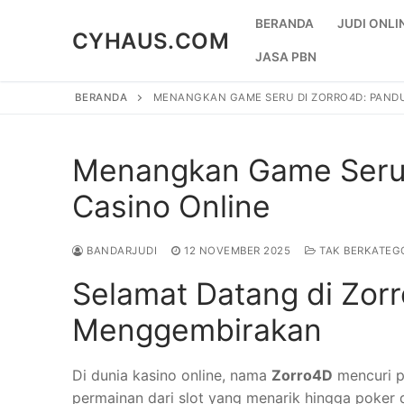
Lompat
BERANDA
JUDI ONLI
ke
CYHAUS.COM
konten
JASA PBN
BERANDA
MENANGKAN GAME SERU DI ZORRO4D: PAND
Menangkan Game Seru 
Casino Online
BANDARJUDI
12 NOVEMBER 2025
TAK BERKATEG
Selamat Datang di Zor
Menggembirakan
Di dunia kasino online, nama
Zorro4D
mencuri p
permainan dari slot yang menarik hingga poke