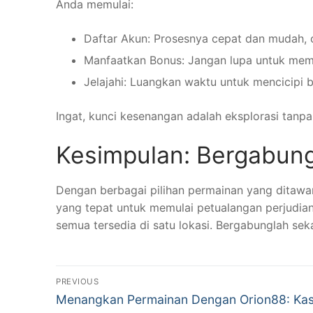
Anda memulai:
Daftar Akun: Prosesnya cepat dan mudah, cu
Manfaatkan Bonus: Jangan lupa untuk mem
Jelajahi: Luangkan waktu untuk mencicipi 
Ingat, kunci kesenangan adalah eksplorasi tanpa
Kesimpulan: Bergabung
Dengan berbagai pilihan permainan yang ditawar
yang tepat untuk memulai petualangan perjudian o
semua tersedia di satu lokasi. Bergabunglah sek
Navigasi
PREVIOUS
Previous
pos
Menangkan Permainan Dengan Orion88: Kas