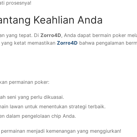
ti prosesnya!
antang Keahlian Anda
an yang tepat. Di
Zorro4D
, Anda dapat bermain poker me
an yang ketat memastikan
Zorro4D
bahwa pengalaman berm
kan permainan poker:
 seni yang perlu dikuasai.
in lawan untuk menentukan strategi terbaik.
en dalam pengelolaan chip Anda.
h permainan menjadi kemenangan yang menggiurkan!