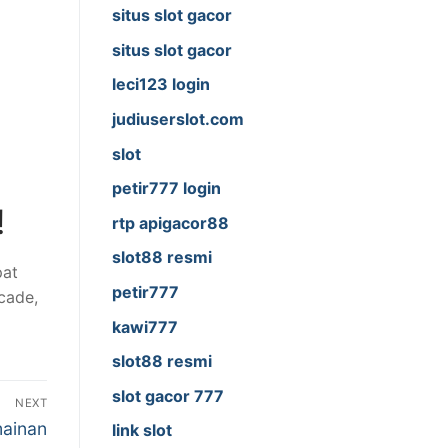
situs slot gacor
situs slot gacor
leci123 login
judiuserslot.com
slot
petir777 login
!
rtp apigacor88
slot88 resmi
pat
petir777
cade,
kawi777
slot88 resmi
slot gacor 777
NEXT
mainan
link slot