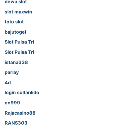
dewa slot
slot maxwin
toto slot
bajutogel
Slot Pulsa Tri
Slot Pulsa Tri
istana338
parlay
4d
login sultanlido
on999
Rajacasino88
RANS303