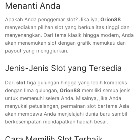
Menanti Anda
Apakah Anda penggemar slot? Jika iya,
Orion88
menyediakan pilihan slot yang berkualitas tinggi dan
menyenangkan. Dari tema klasik hingga modern, Anda
akan menemukan slot dengan grafik memukau dan
payout yang menggiurkan.
Jenis-Jenis Slot yang Tersedia
Dari
slot
tiga gulungan hingga yang lebih kompleks
dengan lima gulungan,
Orion88
memiliki semua jenis
untuk memenuhi selera Anda. Misalnya, jika Anda
menyukai petualangan, permainan slot bertema Asia
akan membawa Anda menjelajahi dunia baru sambil
berkesempatan mendapatkan hadiah besar.
Cara Memilih Slot Terbaik