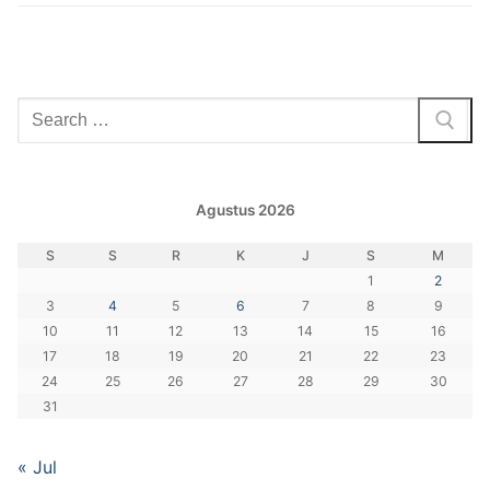
Cari:
Agustus 2026
S
S
R
K
J
S
M
1
2
3
4
5
6
7
8
9
10
11
12
13
14
15
16
17
18
19
20
21
22
23
24
25
26
27
28
29
30
31
« Jul