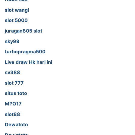
slot wangi
slot 5000
juragan805 slot
sky99
turbopragma500
Live draw Hk hari ini
sv388
slot 777
situs toto
MPO17
slot88
Dewatoto
Dewatoto