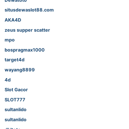
situsdewaslot88.com
AKA4D
zeus supper scatter
mpo
bospragmax1000
target4d
wayang8899
4d
Slot Gacor
SLOT777
sultanlido
sultanlido