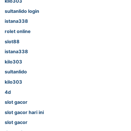
kilo303
sultanlido login
istana338
rolet online
slot88
istana338
kilo303
sultanlido
kilo303
4d
slot gacor
slot gacor hari ini
slot gacor