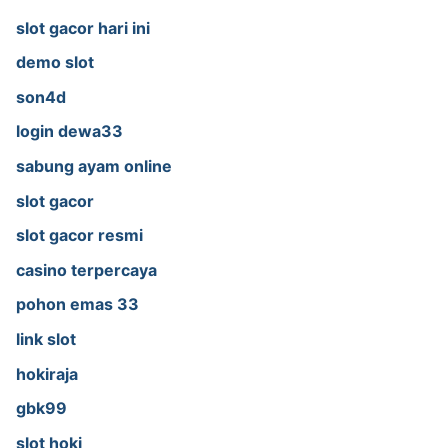
slot gacor hari ini
demo slot
son4d
login dewa33
sabung ayam online
slot gacor
slot gacor resmi
casino terpercaya
pohon emas 33
link slot
hokiraja
gbk99
slot hoki