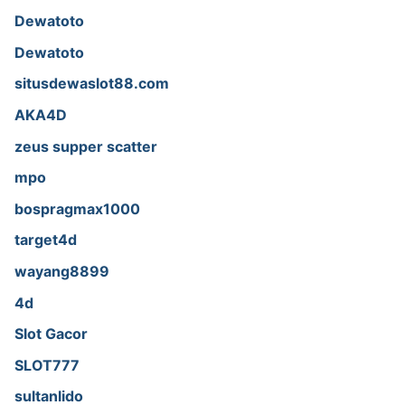
Dewatoto
Dewatoto
situsdewaslot88.com
AKA4D
zeus supper scatter
mpo
bospragmax1000
target4d
wayang8899
4d
Slot Gacor
SLOT777
sultanlido