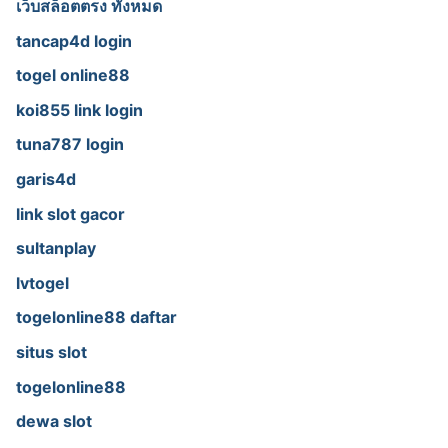
เว็บสล็อตตรง ทั้งหมด
tancap4d login
togel online88
koi855 link login
tuna787 login
garis4d
link slot gacor
sultanplay
lvtogel
togelonline88 daftar
situs slot
togelonline88
dewa slot