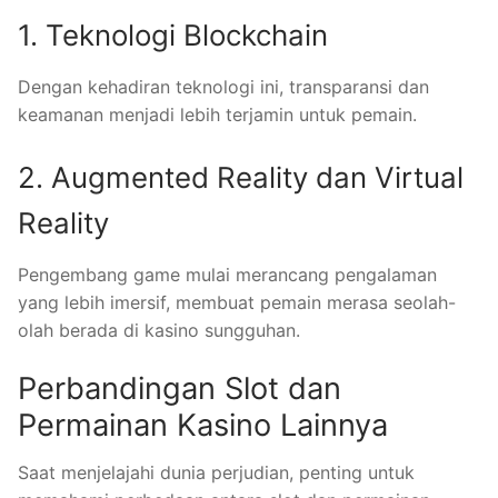
1. Teknologi Blockchain
Dengan kehadiran teknologi ini, transparansi dan
keamanan menjadi lebih terjamin untuk pemain.
2. Augmented Reality dan Virtual
Reality
Pengembang game mulai merancang pengalaman
yang lebih imersif, membuat pemain merasa seolah-
olah berada di kasino sungguhan.
Perbandingan Slot dan
Permainan Kasino Lainnya
Saat menjelajahi dunia perjudian, penting untuk