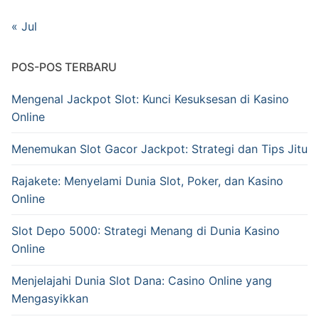
« Jul
POS-POS TERBARU
Mengenal Jackpot Slot: Kunci Kesuksesan di Kasino
Online
Menemukan Slot Gacor Jackpot: Strategi dan Tips Jitu
Rajakete: Menyelami Dunia Slot, Poker, dan Kasino
Online
Slot Depo 5000: Strategi Menang di Dunia Kasino
Online
Menjelajahi Dunia Slot Dana: Casino Online yang
Mengasyikkan