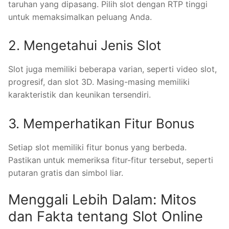
taruhan yang dipasang. Pilih slot dengan RTP tinggi
untuk memaksimalkan peluang Anda.
2. Mengetahui Jenis Slot
Slot juga memiliki beberapa varian, seperti video slot,
progresif, dan slot 3D. Masing-masing memiliki
karakteristik dan keunikan tersendiri.
3. Memperhatikan Fitur Bonus
Setiap slot memiliki fitur bonus yang berbeda.
Pastikan untuk memeriksa fitur-fitur tersebut, seperti
putaran gratis dan simbol liar.
Menggali Lebih Dalam: Mitos
dan Fakta tentang Slot Online