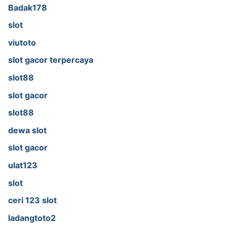
Badak178
slot
viutoto
slot gacor terpercaya
slot88
slot gacor
slot88
dewa slot
slot gacor
ulat123
slot
ceri 123 slot
ladangtoto2