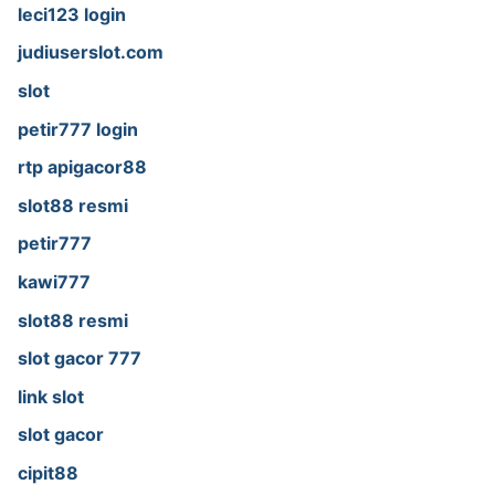
leci123 login
judiuserslot.com
slot
petir777 login
rtp apigacor88
slot88 resmi
petir777
kawi777
slot88 resmi
slot gacor 777
link slot
slot gacor
cipit88