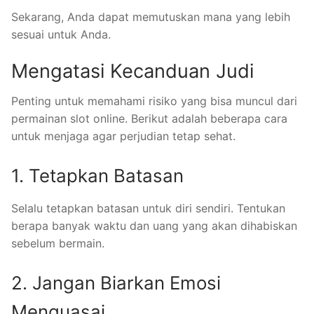
Sekarang, Anda dapat memutuskan mana yang lebih
sesuai untuk Anda.
Mengatasi Kecanduan Judi
Penting untuk memahami risiko yang bisa muncul dari
permainan slot online. Berikut adalah beberapa cara
untuk menjaga agar perjudian tetap sehat.
1. Tetapkan Batasan
Selalu tetapkan batasan untuk diri sendiri. Tentukan
berapa banyak waktu dan uang yang akan dihabiskan
sebelum bermain.
2. Jangan Biarkan Emosi
Menguasai