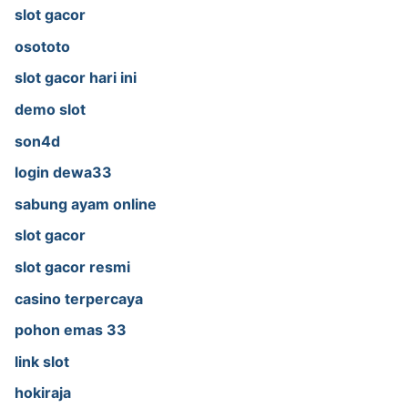
slot gacor
osototo
slot gacor hari ini
demo slot
son4d
login dewa33
sabung ayam online
slot gacor
slot gacor resmi
casino terpercaya
pohon emas 33
link slot
hokiraja