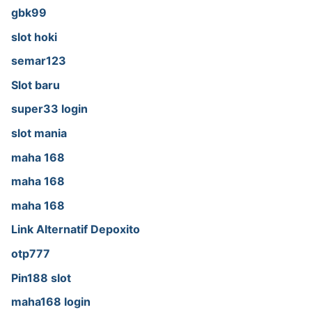
gbk99
slot hoki
semar123
Slot baru
super33 login
slot mania
maha 168
maha 168
maha 168
Link Alternatif Depoxito
otp777
Pin188 slot
maha168 login