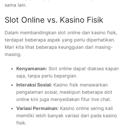
sama lain.
Slot Online vs. Kasino Fisik
Dalam membandingkan slot online dan kasino fisik,
terdapat beberapa aspek yang perlu diperhatikan.
Mari kita lihat beberapa keunggulan dari masing-
masing.
Kenyamanan:
Slot online dapat diakses kapan
saja, tanpa perlu bepergian.
Interaksi Sosial:
Kasino fisik menawarkan
pengalaman sosial, meskipun beberapa slot
online kini juga menyediakan fitur live chat.
Variasi Permainan:
Kasino online sering kali
memiliki lebih banyak variasi dari pada kasino
fisik.