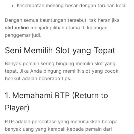
Kesempatan menang besar dengan taruhan kecil
Dengan semua keuntungan tersebut, tak heran jika
slot online
menjadi pilihan utama di kalangan
penggemar judi.
Seni Memilih Slot yang Tepat
Banyak pemain sering bingung memilih slot yang
tepat. Jika Anda bingung memilih slot yang cocok,
berikut adalah beberapa tips.
1. Memahami RTP (Return to
Player)
RTP adalah persentase yang menunjukkan berapa
banyak uang yang kembali kepada pemain dari