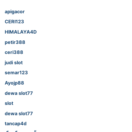
apigacor
CERI123
HIMALAYA4D
petir388
ceri388
judi slot
semar123
Ayojp88
dewa slot77
slot
dewa slot77
tancap4d