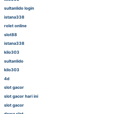
sultanlido login
istana338
rolet online
slot88
istana338
kilo303
sultanlido
kilo303
4d
slot gacor
slot gacor hari ini
slot gacor
dewa slot