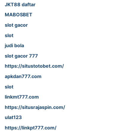
JKT88 daftar
MABOSBET
slot gacor
slot
judi bola
slot gacor 777
https://situstotobet.com/
apkdan777.com
slot
linkmt777.com
https://situsrajaspin.com/
ulat123
https://linkpt777.com/