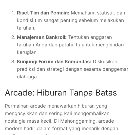
Riset Tim dan Pemain:
Memahami statistik dan
kondisi tim sangat penting sebelum melakukan
taruhan.
Manajemen Bankroll:
Tentukan anggaran
taruhan Anda dan patuhi itu untuk menghindari
kerugian.
Kunjungi Forum dan Komunitas:
Diskusikan
prediksi dan strategi dengan sesama penggemar
olahraga.
Arcade: Hiburan Tanpa Batas
Permainan arcade menawarkan hiburan yang
mengasyikkan dan sering kali mengembalikan
nostalgia masa kecil. Di Mahonggaming, arcade
modern hadir dalam format yang menarik dengan