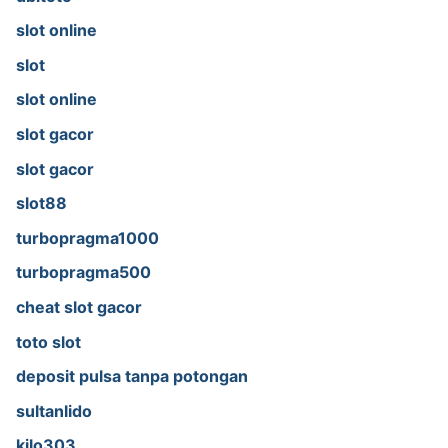
slot online
slot
slot online
slot gacor
slot gacor
slot88
turbopragma1000
turbopragma500
cheat slot gacor
toto slot
deposit pulsa tanpa potongan
sultanlido
kilo303