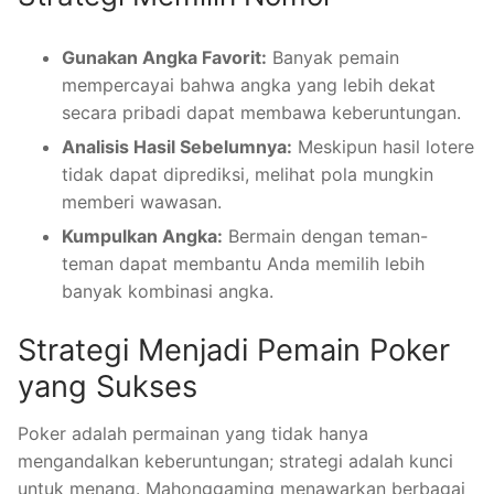
Gunakan Angka Favorit:
Banyak pemain
mempercayai bahwa angka yang lebih dekat
secara pribadi dapat membawa keberuntungan.
Analisis Hasil Sebelumnya:
Meskipun hasil lotere
tidak dapat diprediksi, melihat pola mungkin
memberi wawasan.
Kumpulkan Angka:
Bermain dengan teman-
teman dapat membantu Anda memilih lebih
banyak kombinasi angka.
Strategi Menjadi Pemain Poker
yang Sukses
Poker adalah permainan yang tidak hanya
mengandalkan keberuntungan; strategi adalah kunci
untuk menang. Mahonggaming menawarkan berbagai