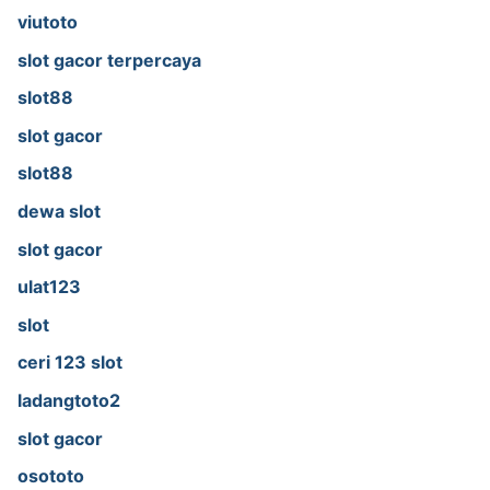
viutoto
slot gacor terpercaya
slot88
slot gacor
slot88
dewa slot
slot gacor
ulat123
slot
ceri 123 slot
ladangtoto2
slot gacor
osototo