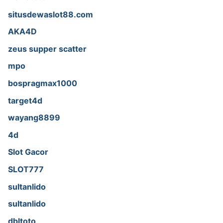
situsdewaslot88.com
AKA4D
zeus supper scatter
mpo
bospragmax1000
target4d
wayang8899
4d
Slot Gacor
SLOT777
sultanlido
sultanlido
dbltoto